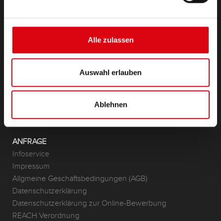
PRODUKTE
Starter- & Bordnetzbatterien
Zubehör für PKW und Nutzfahrzeuge
Alle zulassen
(Semi-) Traktion & Standby
(Semi-) Traktion & Standby
Auswahl erlauben
Lithium
Anwendungsbereiche
Ablehnen
KONTAKT
Standorte & Kontakt
ANFRAGE
Infoservice
Impressum
Allgmeine Geschäftsbedingungen (AGB)
Datenschutzerklärung
Datenschutzerklärung zur Online-Bewerbung
REACH Verordnung