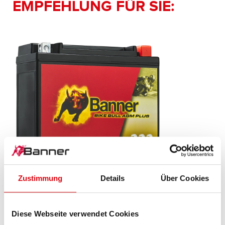
EMPFEHLUNG FÜR SIE:
Zustimmung
Details
Über Cookies
Bike Bull AGM PLUS
AGM PLUS 518 21 / BGTX20-3 - GTX20-3
Diese Webseite verwendet Cookies