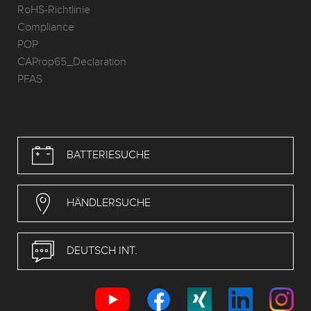
RoHS-Richtlinie
Compliance
POP
CAProp65_Declaration
PFAS
BATTERIESUCHE
HÄNDLERSUCHE
DEUTSCH INT.