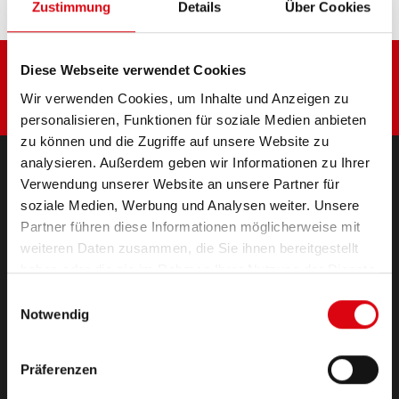
Zustimmung
Details
Über Cookies
Diese Webseite verwendet Cookies
Wir verwenden Cookies, um Inhalte und Anzeigen zu
personalisieren, Funktionen für soziale Medien anbieten
zu können und die Zugriffe auf unsere Website zu
analysieren. Außerdem geben wir Informationen zu Ihrer
Verwendung unserer Website an unsere Partner für
PRODUKTE
soziale Medien, Werbung und Analysen weiter. Unsere
Starter- & Bordnetzbatterien
Partner führen diese Informationen möglicherweise mit
Zubehör für PKW und Nutzfahrzeuge
weiteren Daten zusammen, die Sie ihnen bereitgestellt
(Semi-) Traktion & Standby
haben oder die sie im Rahmen Ihrer Nutzung der Dienste
(Semi-) Traktion & Standby
gesammelt haben.
Einwilligungsauswahl
Lithium
Notwendig
Anwendungsbereiche
Präferenzen
KONTAKT
Standorte & Kontakt