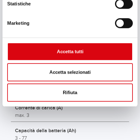
Consumer
Statistiche
Tensione di rete (V AC)
Marketing
230
Tensione batteria (V)
12
Accetta tutti
Tipo di batteria
Standard, Ca, AGM, EFB, Start/Stop, GEL
Accetta selezionati
Tensione di carica (V)
14,7
Rifiuta
Corrente di carica (A)
max. 3
Capacità della batteria (Ah)
3 - 77