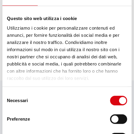
Questo sito web utilizza i cookie
HOW TO:
Utilizziamo i cookie per personalizzare contenuti ed
Banner Accucharger 3A
annunci, per fornire funzionalità dei social media e per
analizzare il nostro traffico. Condividiamo inoltre
informazioni sul modo in cui utilizza il nostro sito con i
nostri partner che si occupano di analisi dei dati web,
pubblicità e social media, i quali potrebbero combinarle
con altre informazioni che ha fornito loro o che hanno
raccolto dal suo utilizzo dei loro servizi.
DETTAGLI TECNICI
Selezione
Necessari
del
Modello
consenso
Accucharger 3A
Preferenze
Applicazione