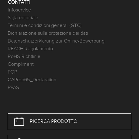
CONTATTI
Infoservice
Sigla editoriale
Termini e condizioni generali (GTC)
Dichiarazione sulla protezione dei dati
Datenschutzerklärung zur Online-Bewerbung
REACH Regolamento
RoHS-Richtlinie
Complimenti
POP
CAProp65_Declaration
PFAS
RICERCA PRODOTTO