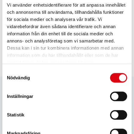
Vi använder enhetsidentifierare för att anpassa innehållet
och annonserna till användarna, tillhandahålla funktioner
för sociala medier och analysera vår trafik. Vi
HOW TO:
vidarebefordrar även sådana identifierare och annan
Banner Accucharger 3A
information från din enhet till de sociala medier och
annons- och analysföretag som vi samarbetar med.
Dessa kan i sin tur kombinera informationen med annan
information som du har tillhandahållit eller som de har
samlat in när du har använt deras tjänster.
Samtyckesval
TEKNISK INFORMATION
Nödvändig
Inställningar
Modell
Accucharger 3A
Statistik
Ansökan
Consumer
Marknadsföring