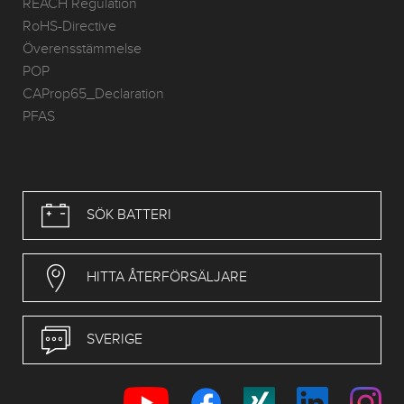
REACH Regulation
RoHS-Directive
Överensstämmelse
POP
CAProp65_Declaration
PFAS
SÖK BATTERI
HITTA ÅTERFÖRSÄLJARE
SVERIGE