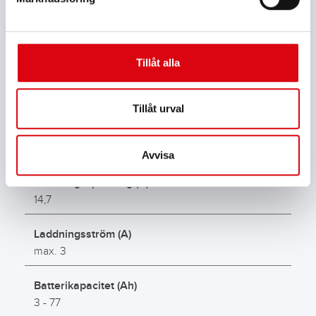
Nätspänning (V AC)
230
Tillåt alla
Batterispänning (V)
12
Tillåt urval
Batterityp
Standard, Ca, AGM, EFB, Start/Stop, GEL
Avvisa
Laddningsspänning (V)
14,7
Laddningsström (A)
max. 3
Batterikapacitet (Ah)
3 - 77