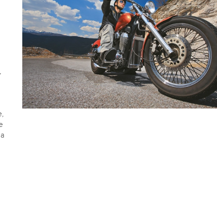
,
e,
e
za