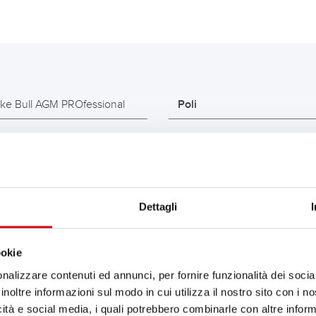
ike Bull AGM PROfessional
Poli
GM PRO 520 01 / BETX20L -
Lunghezza max (mm)
TX20L
Larghezza max (mm)
2
Dettagli
Altezza max contenitore (
8
Altezza max complessiva (
ookie
10
nalizzare contenuti ed annunci, per fornire funzionalità dei socia
Tallone alla base
inoltre informazioni sul modo in cui utilizza il nostro sito con i 
icità e social media, i quali potrebbero combinarle con altre inform