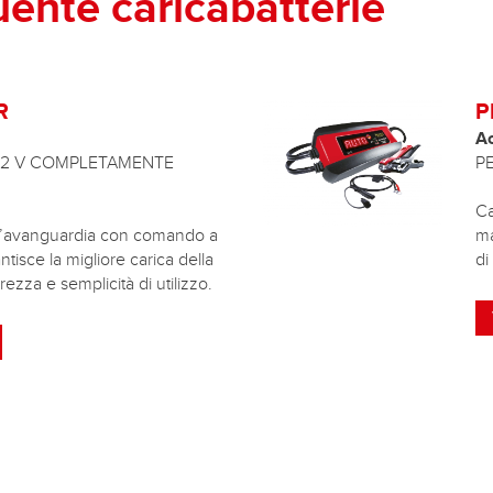
uente caricabatterie
R
P
A
/12 V COMPLETAMENTE
P
Ca
all’avanguardia con comando a
ma
isce la migliore carica della
di
rezza e semplicità di utilizzo.