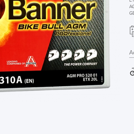
E
AG
GE
A