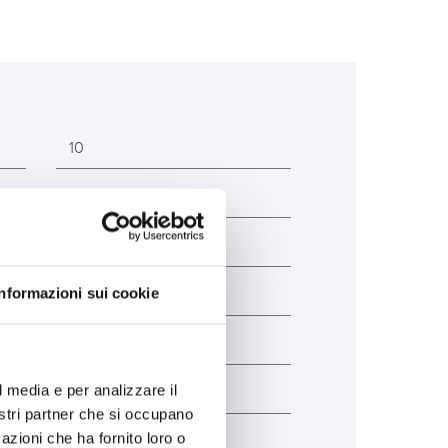
10
175
88
Informazioni sui cookie
mm)
155
mm)
155
l media e per analizzare il
B00
nostri partner che si occupano
azioni che ha fornito loro o