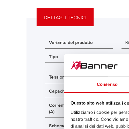
DETTAGLI TECNICI
Variante del prodotto
B
Tipo
A
E
Tensione nominale (V)
1
Consenso
Capacità K10 (Ah)
1
Questo sito web utilizza i c
Corrente di prova a freddo EN
3
(A)
Utilizziamo i cookie per perso
nostro traffico. Condividiamo 
Schema
0
di analisi dei dati web, pubbl