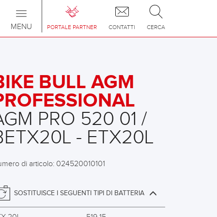
Toggle
navigation
MENU
PORTALE PARTNER
CONTATTI
CERCA
BIKE BULL AGM
PROFESSIONAL
AGM PRO 520 01 /
BETX20L - ETX20L
mero di articolo: 024520010101
SOSTITUISCE I SEGUENTI TIPI DI BATTERIA