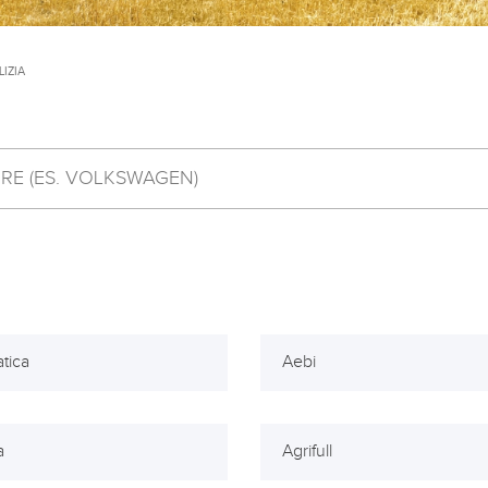
IZIA
atica
Aebi
a
Agrifull