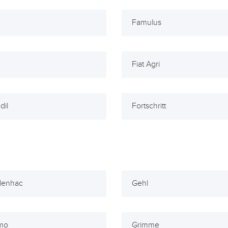
Famulus
Fiat Agri
dil
Fortschritt
denhac
Gehl
mo
Grimme