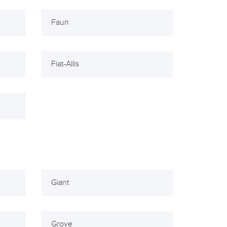
Faun
Fiat-Allis
Giant
Grove