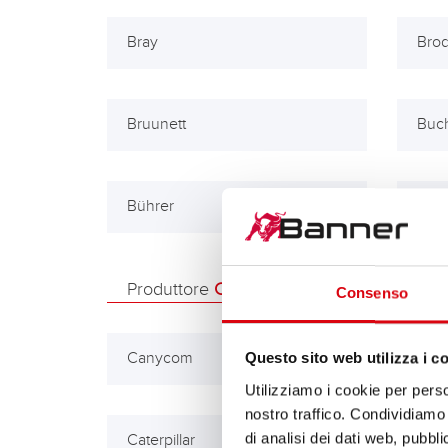
Bray
Bro
Bruunett
Buc
Bührer
Bung
Produttore
C
Consenso
Canycom
Carr
Questo sito web utilizza i c
Utilizziamo i cookie per perso
nostro traffico. Condividiamo 
di analisi dei dati web, pubbl
Caterpillar
Chal