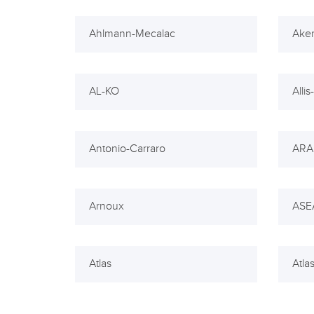
Ahlmann-Mecalac
Ake
AL-KO
Alli
Antonio-Carraro
ARA
Arnoux
ASE
Atlas
Atla