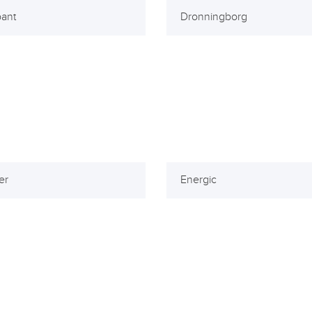
ant
Dronningborg
er
Energic