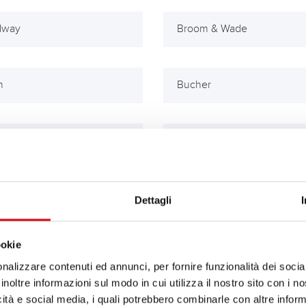
dway
Broom & Wade
h
Bucher
artz & Peschke
Büscher
Dettagli
aro Antonio
Case
ookie
nalizzare contenuti ed annunci, per fornire funzionalità dei socia
inoltre informazioni sul modo in cui utilizza il nostro sito con i 
icità e social media, i quali potrebbero combinarle con altre inform
lenger
Claas