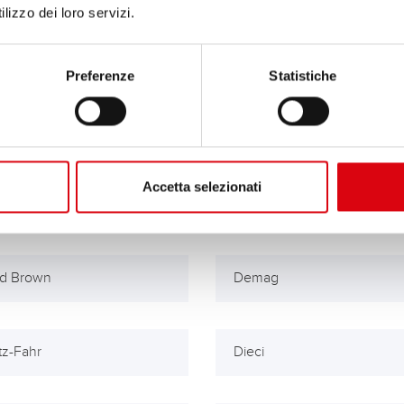
lizzo dei loro servizi.
olidated Pneumatic
Continental
Preferenze
Statistiche
Accetta selezionati
id Brown
Demag
z-Fahr
Dieci