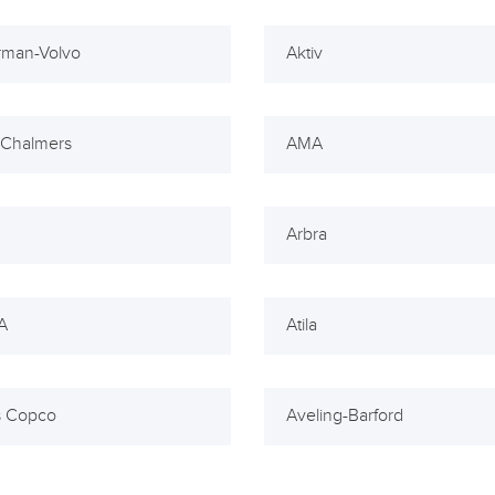
rman-Volvo
Aktiv
s-Chalmers
AMA
Arbra
A
Atila
s Copco
Aveling-Barford