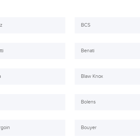
tz
BCS
ti
Benati
a
Blaw Knox
Bolens
rgoin
Bouyer