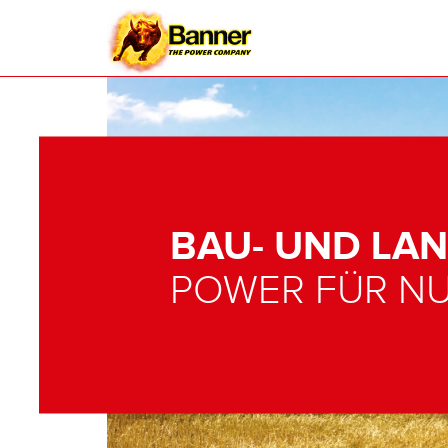
BAU- UND LA
POWER FÜR N