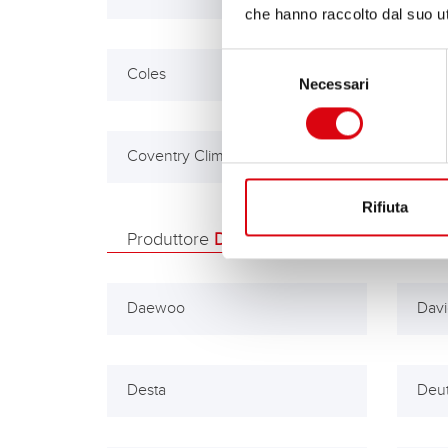
che hanno raccolto dal suo uti
Selezione
Coles
Cons
Necessari
del
consenso
Coventry Climax
Rifiuta
Produttore
D
Daewoo
Dav
Desta
Deut