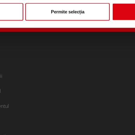
Permite selecția
ii
d
ntul