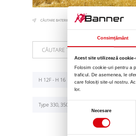
CĂUTARE BATERII
/
UTILAJE PENTRU CONSTRUCŢII & AGRI
Consimțământ
Acest site utilizează cookie-
Folosim cookie-uri pentru a pe
traficul. De asemenea, le ofer
H 12F - H 16
H 20
care folosiți site-ul nostru. A
lor.
Selecția
Type 330, 350
Necesare
consimțământului