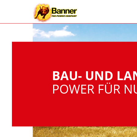
BAU- UND L
POWER FÜR N