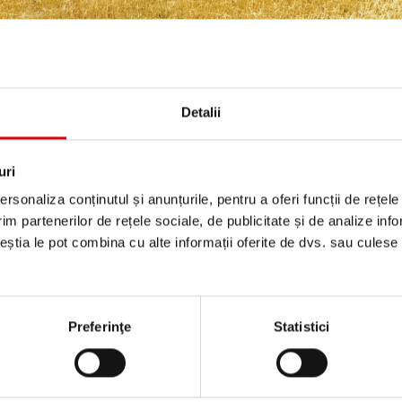
COLE
/
LINDE
Detalii
uri
rsonaliza conținutul și anunțurile, pentru a oferi funcții de rețele
im partenerilor de rețele sociale, de publicitate și de analize info
 F - H 40 F (4.0t)
H 50 F - H 80
ceștia le pot combina cu alte informații oferite de dvs. sau culese î
Preferinţe
Statistici