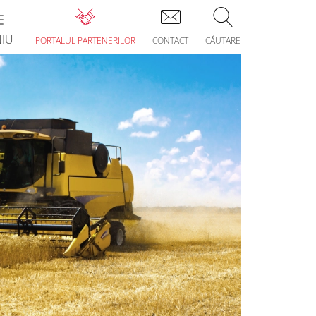
Toggle
avigation
IU
PORTALUL PARTENERILOR
CONTACT
CĂUTARE