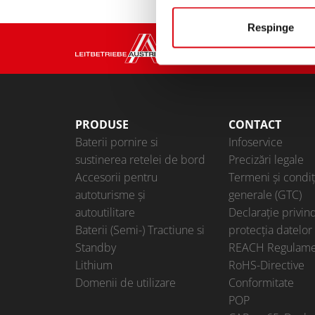
Respinge
PRODUSE
CONTACT
Baterii pornire si
Infoservice
sustinerea retelei de bord
Precizări legale
Accesorii pentru
Termeni și condiț
autoturisme şi
generale (GTC)
autoutilitare
Declarație privin
Baterii (Semi-) Tractiune si
protecția datelor
Standby
REACH Regulame
Lithium
RoHS-Directive
Domenii de utilizare
Conformitate
POP