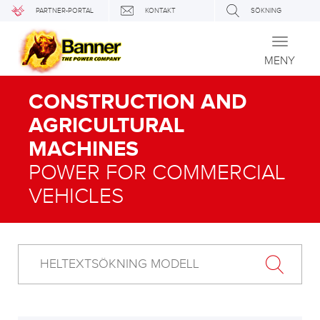
PARTNER-PORTAL
KONTAKT
SÖKNING
Toggle
navigati
MENY
CONSTRUCTION AND
AGRICULTURAL
MACHINES
POWER FOR COMMERCIAL
VEHICLES