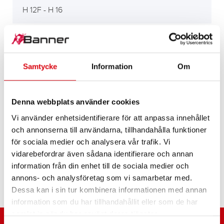
H 12F - H 16
H 20 F - H 40 F (4.0t)
Samtycke
Information
Om
H 50 F - H 80
Denna webbplats använder cookies
Vi använder enhetsidentifierare för att anpassa innehållet
och annonserna till användarna, tillhandahålla funktioner
LPG
för sociala medier och analysera vår trafik. Vi
vidarebefordrar även sådana identifierare och annan
information från din enhet till de sociala medier och
Type 330, 350
annons- och analysföretag som vi samarbetar med.
Dessa kan i sin tur kombinera informationen med annan
information som du har tillhandahållit eller som de har
samlat in när du har använt deras tjänster.