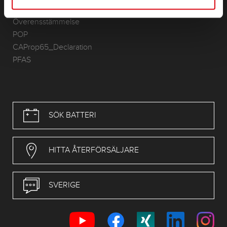
RoHS-Directive
Överensstämmelse
POP
CAProp65_Declaration
PFAS
SÖK BATTERI
HITTA ÅTERFÖRSÄLJARE
SVERIGE