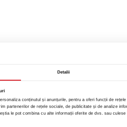
i
ţă
Detalii
uri
rsonaliza conținutul și anunțurile, pentru a oferi funcții de rețele
im partenerilor de rețele sociale, de publicitate și de analize info
ceștia le pot combina cu alte informații oferite de dvs. sau culese î