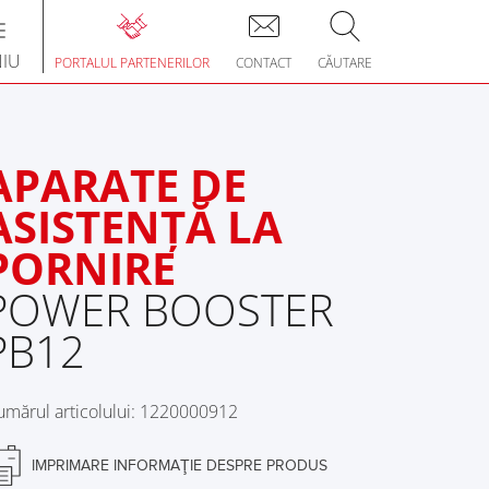
Toggle
avigation
IU
PORTALUL PARTENERILOR
CONTACT
CĂUTARE
APARATE DE
ASISTENŢĂ LA
PORNIRE
POWER BOOSTER
PB12
mărul articolului: 1220000912
IMPRIMARE INFORMAŢIE DESPRE PRODUS