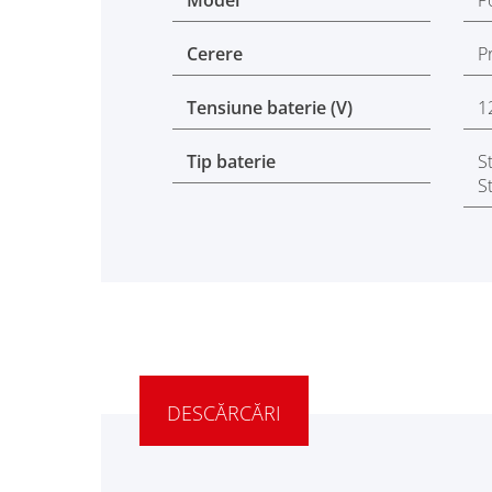
Model
P
Cerere
P
Tensiune baterie (V)
1
Tip baterie
S
S
DESCĂRCĂRI