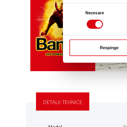
Selecția
Necesare
consimțământului
Respinge
DETALII TEHNICE