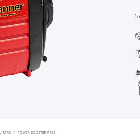
S
LITARE
/
POWER BOOSTER PB12