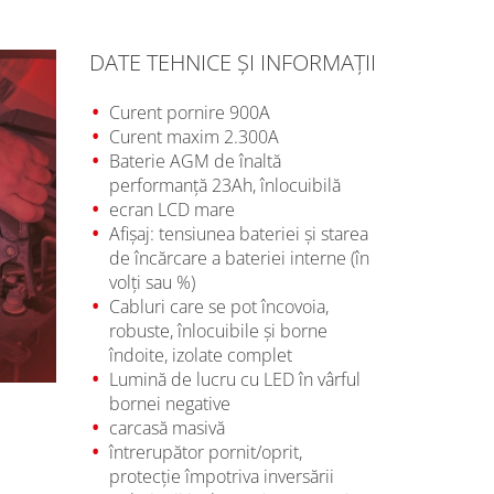
DATE TEHNICE ŞI INFORMAŢII
Curent pornire 900A
Curent maxim 2.300A
Baterie AGM de înaltă
performanţă 23Ah, înlocuibilă
ecran LCD mare
Afişaj: tensiunea bateriei şi starea
de încărcare a bateriei interne (în
volţi sau %)
Cabluri care se pot încovoia,
robuste, înlocuibile şi borne
îndoite, izolate complet
Lumină de lucru cu LED în vârful
bornei negative
carcasă masivă
întrerupător pornit/oprit,
protecţie împotriva inversării