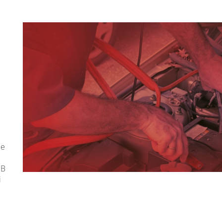
de
SB
i