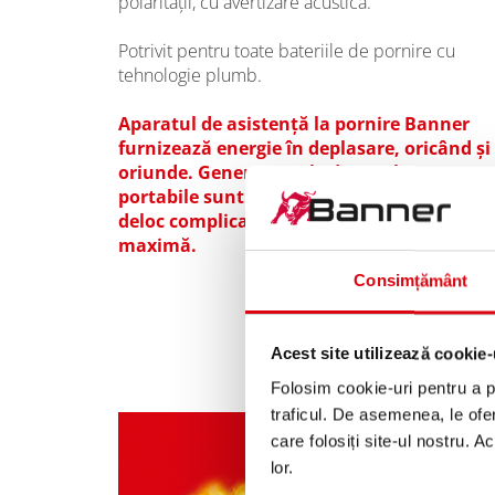
polarităţii, cu avertizare acustică.
Potrivit pentru toate bateriile de pornire cu
tehnologie plumb.
Aparatul de asistenţă la pornire Banner
furnizează energie în deplasare, oricând şi
oriunde. Generatoarele de accelerare start
portabile sunt pregătite de utilizare rapid ş
deloc complicat. Operare simplă şi siguran
maximă.
Consimțământ
Acest site utilizează cookie-
Folosim cookie-uri pentru a pe
traficul. De asemenea, le ofer
care folosiți site-ul nostru. A
lor.