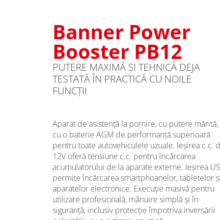
Banner Power
Booster PB12
PUTERE MAXIMĂ ŞI TEHNICĂ DEJA
TESTATĂ ÎN PRACTICĂ CU NOILE
FUNCŢII
Aparat de asistenţă la pornire, cu putere mărită,
cu o baterie AGM de performanţă superioară
pentru toate autovehiculele uzuale. Ieşirea c.c. 
12V oferă tensiune c.c. pentru încărcarea
acumulatorului de la aparate externe. Ieşirea U
permite încărcarea smartphoanelor, tabletelor ş
aparatelor electronice. Execuţie masivă pentru
utilizare profesională, mânuire simplă şi în
siguranţă, inclusiv protecţie împotriva inversării