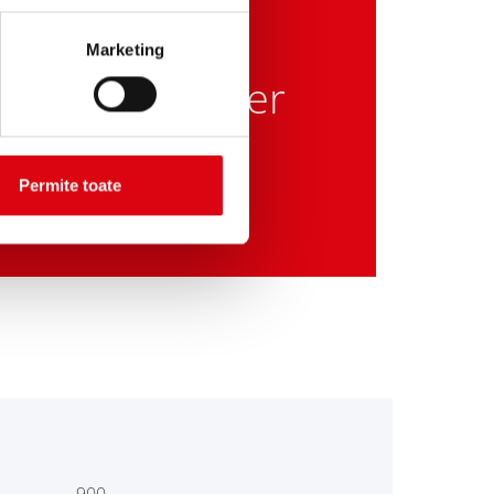
HOW TO:
Marketing
 Power Booster
2 & PB12/24
Permite toate