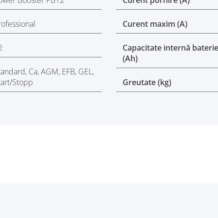
ower Booster PB12
Curent pornire (A)
rofessional
Curent maxim (A)
2
Capacitate internă bateri
(Ah)
tandard, Ca, AGM, EFB, GEL,
tart/Stopp
Greutate (kg)