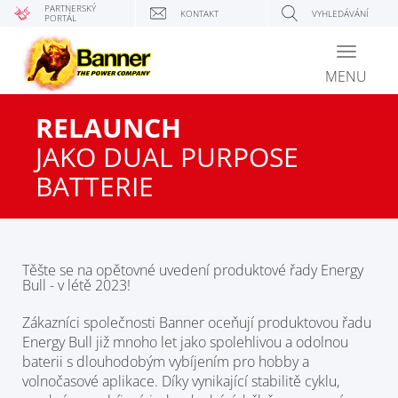
PARTNERSKÝ
KONTAKT
VYHLEDÁVÁNÍ
PORTÁL
Toggle
navigati
MENU
RELAUNCH
JAKO DUAL PURPOSE
BATTERIE
Těšte se na opětovné uvedení produktové řady Energy
Bull - v létě 2023!
Zákazníci společnosti Banner oceňují produktovou řadu
Energy Bull již mnoho let jako spolehlivou a odolnou
baterii s dlouhodobým vybíjením pro hobby a
volnočasové aplikace. Díky vynikající stabilitě cyklu,