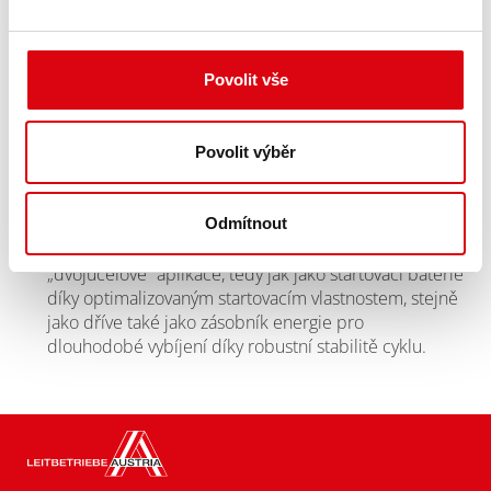
všechny aplikace; svědčené průhledné pouzdro s
označením MIN/MAX pro usnadnění údržby je však
zachováno
Změna barvy bezpečnostních víček s ochranou proti
Povolit vše
rozlití 4K nebo přepěťovými ochranami na černou,
aby bylo možné používat udržitelné materiály
Zlepšení a komunikace výkonu studeného startu u
Povolit výběr
všech typů Energy Bull.
Použití celoplošných horních etiket s revizí oblastí
použití pro produktovou řadu. Nová produktová řada
Odmítnout
Energy Bull je proto vhodná pro takzvané
„dvojúčelové“ aplikace, tedy jak jako startovací baterie
díky optimalizovaným startovacím vlastnostem, stejně
jako dříve také jako zásobník energie pro
dlouhodobé vybíjení díky robustní stabilitě cyklu.