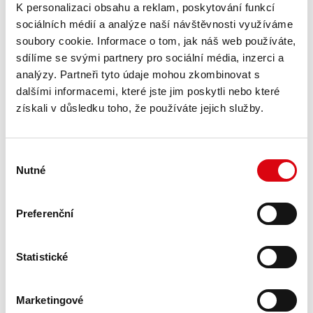
K personalizaci obsahu a reklam, poskytování funkcí
sociálních médií a analýze naší návštěvnosti využíváme
PLNÝ BUVOLÍ VÝKON PRO OPĚTOVNÉ UVEDENÍ
soubory cookie. Informace o tom, jak náš web používáte,
sdílíme se svými partnery pro sociální média, inzerci a
Společnost Banner v současné době pracuje na
analýzy. Partneři tyto údaje mohou zkombinovat s
opětovném uvedení této produktové řady, které bude
dalšími informacemi, které jste jim poskytli nebo které
dokončeno v létě 2023. Cílem je rozšířit pole použití pro
získali v důsledku toho, že používáte jejich služby.
typy Energy Bull, zlepšit vlastnosti studeného startu a
snížit náročnost údržby, a tím také manipulační náklady
při používání.
Výběr
Nutné
souhlasu
BUDOU IMPLEMENTOVÁNY TYTO OPTIMALIZACE:
Použití výhradně kontinuálních, plně vápenatých
Preferenční
mřížkových slitin s optimalizovanými vlastnostmi
studeného startu pro osobní vozy konstrukční
velikosti H5/L2 až H8/L5 nebo částečných vápenatých
Statistické
slitin pro nákladní vozy konstrukční velikosti A/B/C.
Díky snížené spotřebě vody a samovybíjení jsou
Marketingové
revidované typy Energy Bull bezúdržbové pro téměř