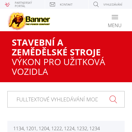
PARTNERSKÝ
KONTAKT
VYHLEDÁVÁNÍ
PORTÁL
Toggle
navigati
MENU
STAVEBNÍ A
ZEMĚDĚLSKÉ STROJE
VÝKON PRO UŽITKOVÁ
VOZIDLA
1134, 1201, 1204, 1222, 1224, 1232, 1234