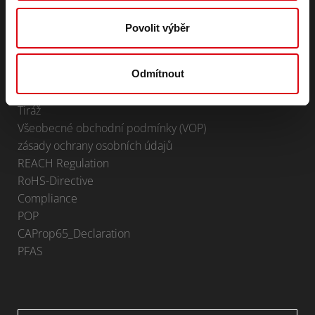
Trakční a záložní baterie
Lithium
Povolit výběr
Oblasti použití
Odmítnout
KONTAKT
Infoservice
Tiráž
Všeobecné obchodní podmínky (VOP)
zásady ochrany osobních údajů
REACH Regulation
RoHS-Directive
Compliance
POP
CAProp65_Declaration
PFAS