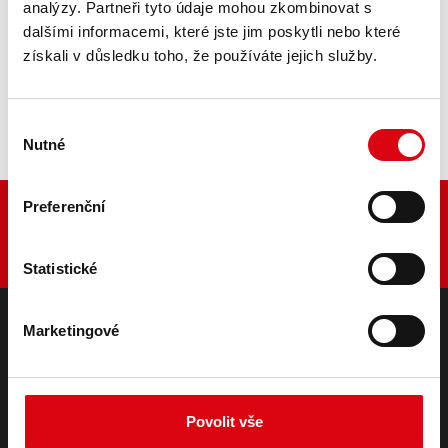
analýzy. Partneři tyto údaje mohou zkombinovat s
Tractors 4514, 5514, 6514
dalšími informacemi, které jste jim poskytli nebo které
získali v důsledku toho, že používáte jejich služby.
Tractors 914, 1014
Výběr
Nutné
souhlasu
Preferenční
Statistické
Marketingové
PRODUKTY
Startovací a palubní baterie
Příslušenství pro osobní a užitková vozidla
Povolit vše
Trakční a záložní baterie