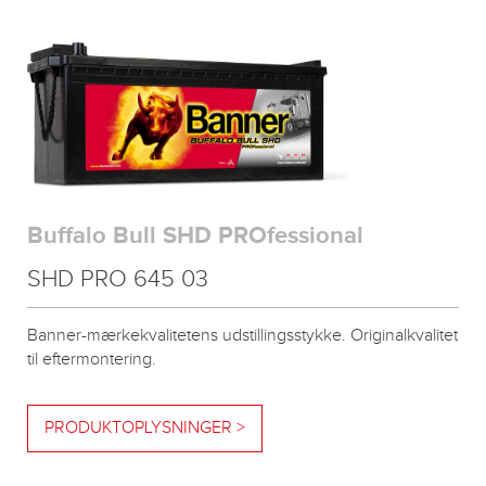
Buffalo Bull SHD PROfessional
SHD PRO 645 03
Banner-mærkekvalitetens udstillingsstykke. Originalkvalitet
til eftermontering.
PRODUKTOPLYSNINGER >