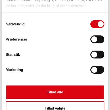
de har indsamlet fra din brug af deres tjenester.
Samtykkevalg
Nødvendig
Præferencer
Buffalo Bull EFB
Statistik
EFB 650 17
De bedste og mest ydelsesstærke Banner-
Marketing
batterier. Styrket ydelse, der svarer præcis til de
førende europæiske bilproducenters krav.
Originalkvalitet til eftermontering
Tillad alle
Køb dette batteri:
Tillad valgte
FORHANDLER OG MONTERINGSSERVICE >