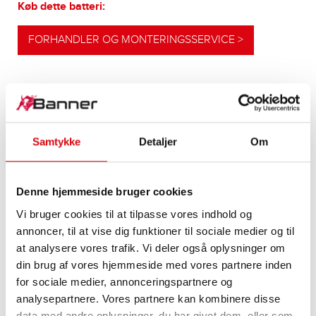
Køb dette batteri:
FORHANDLER OG MONTERINGSSERVICE >
VORES OPGRADERINGSANBEFALINGER
Samtykke
Detaljer
Om
YDELSESSTÆRKT
Denne hjemmeside bruger cookies
ALTERNATIV
Vi bruger cookies til at tilpasse vores indhold og
Vores anbefaling til køretøjer med højere
annoncer, til at vise dig funktioner til sociale medier og til
energibehov eller højere koldstartskrav
at analysere vores trafik. Vi deler også oplysninger om
din brug af vores hjemmeside med vores partnere inden
for sociale medier, annonceringspartnere og
PRODUKTOPLYSNINGER >
analysepartnere. Vores partnere kan kombinere disse
data med andre oplysninger, du har givet dem, eller som