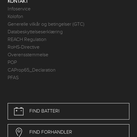
KONTAKT
Infoservice
Kolofon
Generelle vilkår og betingelser (GTC)
Databeskyttelseserklæring
REACH Regulation
RoHS-Directive
Overensstemmelse
POP
CAProp65_Declaration
PFAS
FIND BATTERI
FIND FORHANDLER