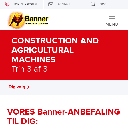
PARTNER PORTAL
KONTAKT
SØG
Toggle
navigati
MENU
CONSTRUCTION AND
AGRICULTURAL
MACHINES
Trin 3 af 3
Dig valg
VORES Banner-ANBEFALING
TIL DIG: