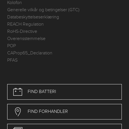
Kolofon
Generelle vilkår og betingelser (GTC)
Databeskyttelseserklæring
REACH Regulation
RoHS-Directive
Overensstemmelse
POP
CAProp65_Declaration
PFAS
FIND BATTERI
FIND FORHANDLER