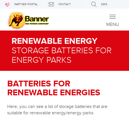
PARTNER PORTAL
KONTAKT
SØG
Toggle
navigati
MENU
RENEWABLE ENERGY
STORAGE BATTERIES FOR
ENERGY PARKS
BATTERIES FOR
RENEWABLE ENERGIES
Here, you can see a list of storage batteries that are
suitable for renewable energy/energy parks.