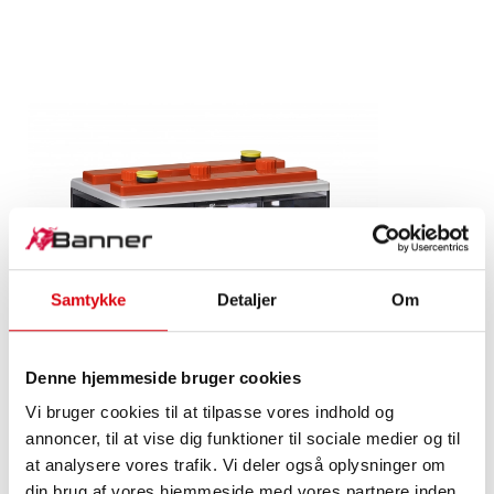
Samtykke
Detaljer
Om
Denne hjemmeside bruger cookies
Vi bruger cookies til at tilpasse vores indhold og
annoncer, til at vise dig funktioner til sociale medier og til
Stand by Bull Wet
at analysere vores trafik. Vi deler også oplysninger om
Vådt
din brug af vores hjemmeside med vores partnere inden