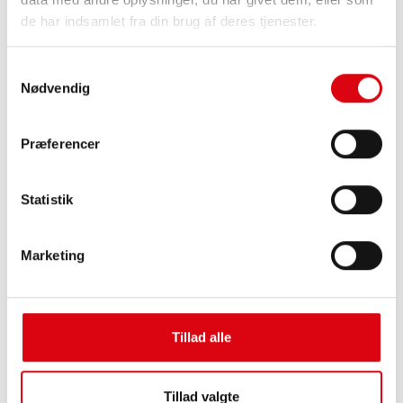
de har indsamlet fra din brug af deres tjenester.
Samtykkevalg
Nødvendig
Præferencer
Buffalo Bull EFB
Statistik
EFB 650 17
De bedste og mest ydelsesstærke Banner-
Marketing
batterier. Styrket ydelse, der svarer præcis til de
førende europæiske bilproducenters krav.
Originalkvalitet til eftermontering
Tillad alle
Køb dette batteri:
Tillad valgte
FORHANDLER OG MONTERINGSSERVICE >