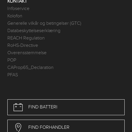
KONTAKT
Infoservice
Kolofon
Generelle vilkår og betingelser (GTC)
Databeskyttelseserklæring
REACH Regulation
RoHS-Directive
Overensstemmelse
POP
CAProp65_Declaration
PFAS
FIND BATTERI
FIND FORHANDLER