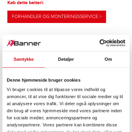
Køb dette batteri:
FORHANDLER OG MONTERINGSSERVICE >
VORES OPGRADERINGSANBEFALINGER
Samtykke
Detaljer
Om
YDELSESSTÆRKT
Denne hjemmeside bruger cookies
ALTERNATIV
Vi bruger cookies til at tilpasse vores indhold og
Vores anbefaling til køretøjer med højere
annoncer, til at vise dig funktioner til sociale medier og til
energibehov eller højere koldstartskrav
at analysere vores trafik. Vi deler også oplysninger om
din brug af vores hjemmeside med vores partnere inden
for sociale medier, annonceringspartnere og
PRODUKTOPLYSNINGER >
analysepartnere. Vores partnere kan kombinere disse
data med andre oplysninger, du har givet dem, eller som