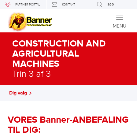
PARTNER PORTAL
KONTAKT
SØG
Toggle
navigati
MENU
CONSTRUCTION AND
AGRICULTURAL
MACHINES
Trin 3 af 3
Dig valg
VORES Banner-ANBEFALING
TIL DIG: