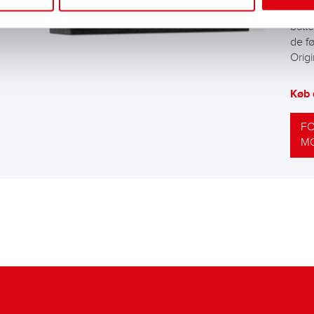
De b
batte
de f
Origi
Køb 
F
MO