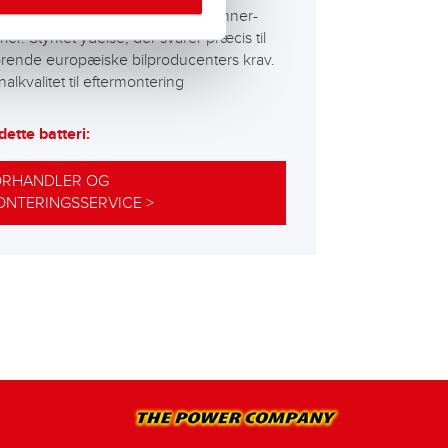
edste og mest ydelsesstærke Banner-
rier. Styrket ydelse, der svarer præcis til
ørende europæiske bilproducenters krav.
nalkvalitet til eftermontering
dette batteri:
ORHANDLER OG
NTERINGSSERVICE >