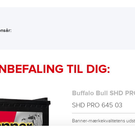
onsår:
NBEFALING TIL DIG:
Buffalo Bull SHD PR
SHD PRO 645 03
Banner-mærkekvalitetens udstill