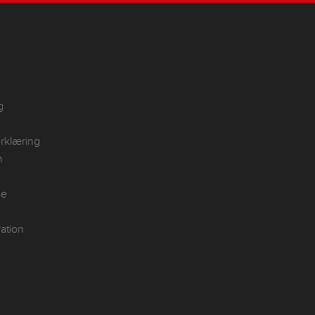
g
rklæring
n
se
ation