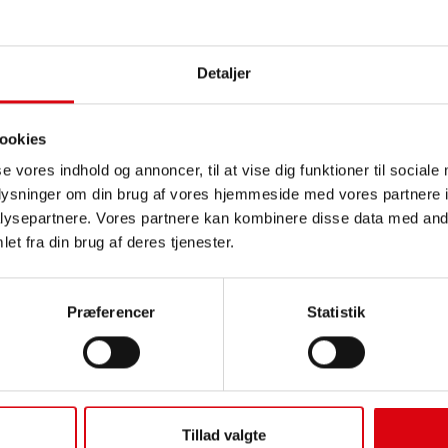
PRODUKTOPLYSNINGER >
Detaljer
Køb dette batteri:
FORHANDLER OG MONTER
ookies
se vores indhold og annoncer, til at vise dig funktioner til sociale
oplysninger om din brug af vores hjemmeside med vores partnere i
ysepartnere. Vores partnere kan kombinere disse data med andr
et fra din brug af deres tjenester.
ER
Præferencer
Statistik
Buf
EFB
Tillad valgte