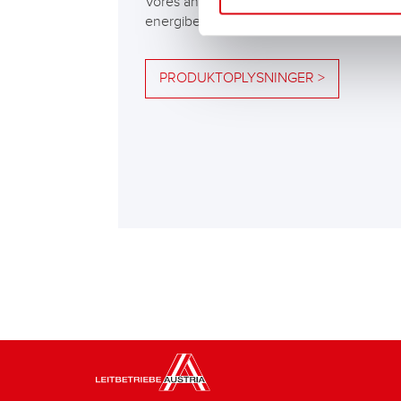
Vores anbefaling til køretøjer med højere
energibehov eller højere koldstartskrav
PRODUKTOPLYSNINGER >