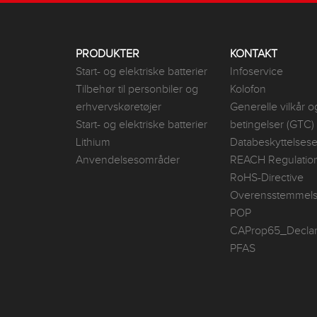
PRODUKTER
KONTAKT
Start- og elektriske batterier
Infoservice
Tilbehør til personbiler og
Kolofon
erhvervskøretøjer
Generelle vilkår o
Start- og elektriske batterier
betingelser (GTC)
Lithium
Databeskyttelsese
Anvendelsesområder
REACH Regulatio
RoHS-Directive
Overensstemmel
POP
CAProp65_Declar
PFAS