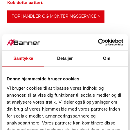
Køb dette batteri:
FORHANDLER OG MONTERINGSSERVICE >
VORES OPGRADERINGSANBEFALINGER
Samtykke
Detaljer
Om
YDELSESSTÆRKT
Denne hjemmeside bruger cookies
ALTERNATIV
Vi bruger cookies til at tilpasse vores indhold og
Vores anbefaling til køretøjer med højere
annoncer, til at vise dig funktioner til sociale medier og til
energibehov eller højere koldstartskrav
at analysere vores trafik. Vi deler også oplysninger om
din brug af vores hjemmeside med vores partnere inden
for sociale medier, annonceringspartnere og
PRODUKTOPLYSNINGER >
analysepartnere. Vores partnere kan kombinere disse
data med andre oplysninger, du har givet dem, eller som