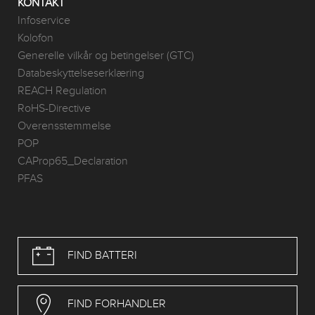
KONTAKT
Infoservice
Kolofon
Generelle vilkår og betingelser (GTC)
Databeskyttelseserklæring
REACH Regulation
RoHS-Directive
Overensstemmelse
POP
CAProp65_Declaration
PFAS
FIND BATTERI
FIND FORHANDLER