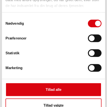
de har indsamlet fra din brug af deres tjenester.
Samtykkevalg
Nødvendig
Præferencer
Buffalo Bull EFB
Statistik
EFB 650 17
De bedste og mest ydelsesstærke Banner-
Marketing
batterier. Styrket ydelse, der svarer præcis til de
førende europæiske bilproducenters krav.
Originalkvalitet til eftermontering
Tillad alle
Køb dette batteri:
Tillad valgte
FORHANDLER OG MONTERINGSSERVICE >