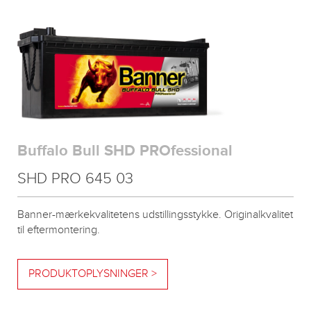
Buffalo Bull SHD PROfessional
SHD PRO 645 03
Banner-mærkekvalitetens udstillingsstykke. Originalkvalitet
til eftermontering.
PRODUKTOPLYSNINGER >