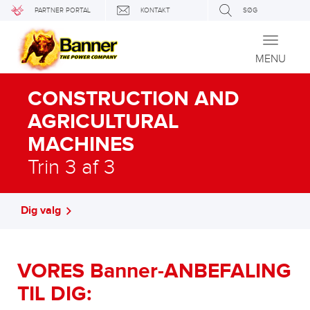
PARTNER PORTAL
KONTAKT
SØG
Toggle
navigati
MENU
CONSTRUCTION AND
AGRICULTURAL
MACHINES
Trin 3 af 3
Dig valg
VORES Banner-ANBEFALING
TIL DIG: