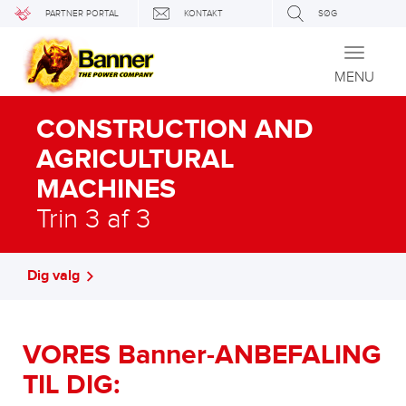
PARTNER PORTAL
KONTAKT
SØG
Toggle
navigati
MENU
CONSTRUCTION AND
AGRICULTURAL
MACHINES
Trin 3 af 3
Dig valg
VORES Banner-ANBEFALING
TIL DIG: