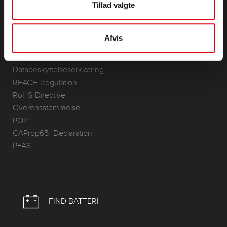
Tillad valgte
KONTAKT
Infoservice
Afvis
Kolofon
Generelle vilkår og betingelser (GTC)
Databeskyttelseserklæring
REACH Regulation
RoHS-Directive
Overensstemmelse
POP
CAProp65_Declaration
PFAS
FIND BATTERI