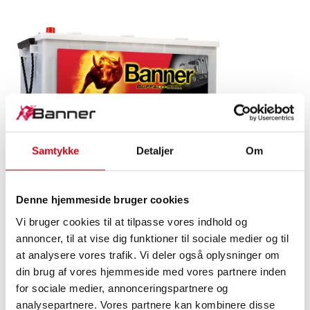
Buffalo Bull SLI
Samtykke
Detaljer
Om
680 89
Denne hjemmeside bruger cookies
Banner-mærkekvalitetens udstillingsstykke. Originalkvalitet
Vi bruger cookies til at tilpasse vores indhold og
til eftermontering.
annoncer, til at vise dig funktioner til sociale medier og til
at analysere vores trafik. Vi deler også oplysninger om
din brug af vores hjemmeside med vores partnere inden
PRODUKTOPLYSNINGER >
for sociale medier, annonceringspartnere og
analysepartnere. Vores partnere kan kombinere disse