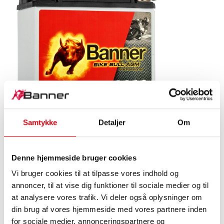
Samtykke
Detaljer
Om
Bike Bull AGM PROfessional
AGM PRO 520 01 / BETX20L - ETX20L
Denne hjemmeside bruger cookies
Vi bruger cookies til at tilpasse vores indhold og
Banner-mærkekvalitetens udstillingsstykke. Originalkvalitet
annoncer, til at vise dig funktioner til sociale medier og til
til eftermontering.
at analysere vores trafik. Vi deler også oplysninger om
din brug af vores hjemmeside med vores partnere inden
for sociale medier, annonceringspartnere og