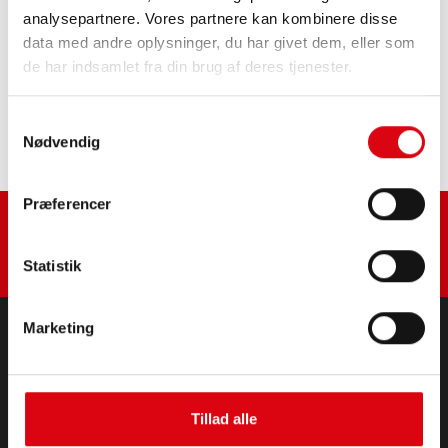
PRODUKTOPLYSNINGER >
analysepartnere. Vores partnere kan kombinere disse
data med andre oplysninger, du har givet dem, eller som
Køb dette batteri:
de har indsamlet fra din brug af deres tjenester.
FORHANDLER OG MONTERINGSSERVICE >
Samtykkevalg
Nødvendig
Præferencer
Statistik
Marketing
PRODUKTER
Start- og elektriske batterier
Tillad alle
Tilbehør til personbiler og erhvervskøretøjer
Start- og elektriske batterier