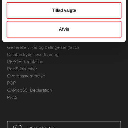
Lithium
Tillad valgte
Anvendelsesområder
KONTAKT
Afvis
Infoservice
Kolofon
Generelle vilkår og betingelser (GTC)
Databeskyttelseserklæring
REACH Regulation
RoHS-Directive
Overensstemmelse
POP
CAProp65_Declaration
PFAS