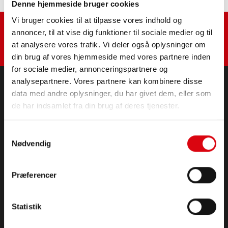
Denne hjemmeside bruger cookies
Vi bruger cookies til at tilpasse vores indhold og
annoncer, til at vise dig funktioner til sociale medier og til
at analysere vores trafik. Vi deler også oplysninger om
din brug af vores hjemmeside med vores partnere inden
for sociale medier, annonceringspartnere og
analysepartnere. Vores partnere kan kombinere disse
data med andre oplysninger, du har givet dem, eller som
PRODUKTER
de har indsamlet fra din brug af deres tjenester.
Start- og elektriske batterier
Tilbehør til personbiler og erhvervskøretøjer
Samtykkevalg
Start- og elektriske batterier
Nødvendig
Lithium
Anvendelsesområder
Præferencer
KONTAKT
Infoservice
Statistik
Kolofon
Generelle vilkår og betingelser (GTC)