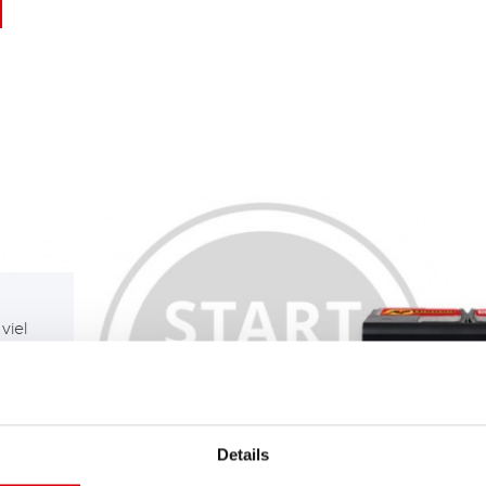
viel
m
B.
Details