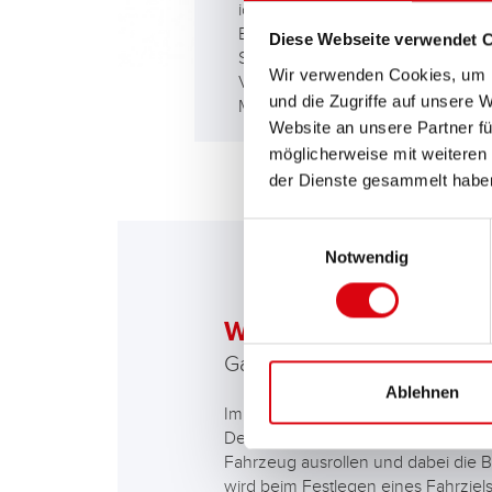
idealen Batterie, die die extremen
Belastungen durch die vielfachen
Diese Webseite verwendet 
Startvorgänge und die elektrische
Wir verwenden Cookies, um I
Versorgung des Fahrzeugs im St
und die Zugriffe auf unsere 
Modus sicher meistert.
Website an unsere Partner fü
möglicherweise mit weiteren
der Dienste gesammelt habe
Einwilligungsauswahl
Notwendig
Was versteht man unt
Ganz einfach das freie Rolle
Ablehnen
Immer öfter wird auch beim Coasting
Der Coasting-Assistent signalisier
Fahrzeug ausrollen und dabei die B
wird beim Festlegen eines Fahrziel