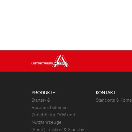
PRODUKTE
KONTAKT
Starter- &
Standorte & Konta
Bordnetzbatterien
Zubehör für PKW und
Nutzfahrzeuge
(Semi-) Traktion & Standby