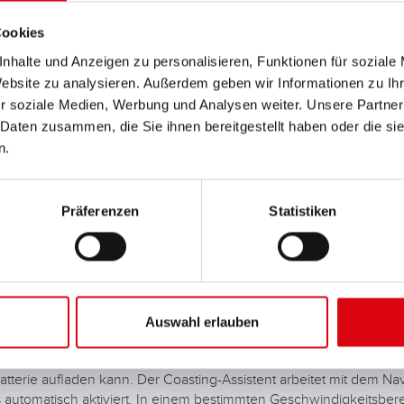
Cookies
nhalte und Anzeigen zu personalisieren, Funktionen für soziale
opp-
Website zu analysieren. Außerdem geben wir Informationen zu I
r soziale Medien, Werbung und Analysen weiter. Unsere Partner
 Daten zusammen, die Sie ihnen bereitgestellt haben oder die s
n.
Präferenzen
Statistiken
er Coasting?
n des Autos.
Auswahl erlauben
 kinetische Energie in elektrische umgewandelt und damit die Sta
t dem Fahrer, wann er vor einer Kreuzung bzw. Ampel den Fuß vom
atterie aufladen kann. Der Coasting-Assistent arbeitet mit dem 
s automatisch aktiviert. In einem bestimmten Geschwindigkeitsber