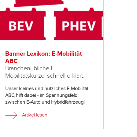
Banner Lexikon: E-Mobilität
Unte
ABC
Batt
Branchenübliche E-
Was 
Mobilitätskürzel schnell erklärt.
zwis
EFB-B
Unser kleines und nützliches E-Mobilität
ABC hilft dabei - im Spannungsfeld
Sowoh
zwischen E-Auto und Hybridfahrzeug!
eignen
Stopp
Artikel lesen