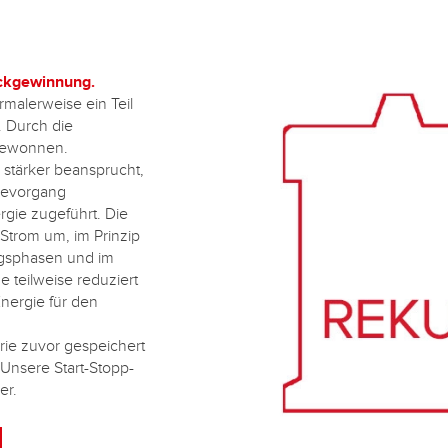
ückgewinnung.
alerweise ein Teil
 Durch die
kgewonnen.
h stärker beansprucht,
devorgang
rgie zugeführt. Die
Strom um, im Prinzip
ngsphasen und im
 teilweise reduziert
nergie für den
erie zuvor gespeichert
. Unsere Start-Stopp-
er.