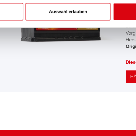
AG
Auswahl erlauben
Die 
Batt
Vorg
Herst
Orig
Dies
HÄ