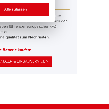
M 570 01
Alle zulassen
besten und leistungsfähigsten Banner
erien. Leistungsgesteigert exakt nach den
aben führender europäischer KFZ-
eller.
inalqualität zum Nachrüsten.
e Batterie kaufen:
NDLER & EINBAUSERVICE >