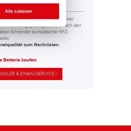
M 570 01
Alle zulassen
besten und leistungsfähigsten Banner
erien. Leistungsgesteigert exakt nach den
aben führender europäischer KFZ-
eller.
inalqualität zum Nachrüsten.
e Batterie kaufen:
NDLER & EINBAUSERVICE >