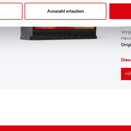
AG
Auswahl erlauben
Die 
Batt
Vorg
Herst
Orig
Dies
HÄ