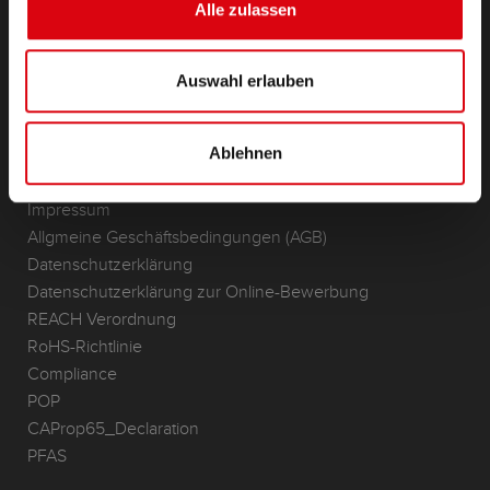
Lithium
Alle zulassen
Anwendungsbereiche
KONTAKT
Auswahl erlauben
Standorte & Kontakt
Ablehnen
ANFRAGE
Infoservice
Impressum
Allgmeine Geschäftsbedingungen (AGB)
Datenschutzerklärung
Datenschutzerklärung zur Online-Bewerbung
REACH Verordnung
RoHS-Richtlinie
Compliance
POP
CAProp65_Declaration
PFAS