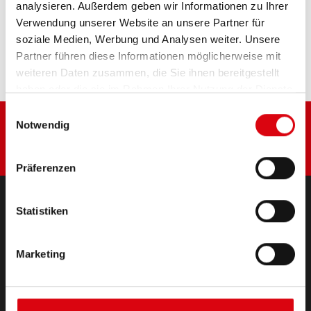
analysieren. Außerdem geben wir Informationen zu Ihrer
Diese Batterie kaufen:
Verwendung unserer Website an unsere Partner für
soziale Medien, Werbung und Analysen weiter. Unsere
HÄNDLER & EINBAUSERVICE >
Partner führen diese Informationen möglicherweise mit
weiteren Daten zusammen, die Sie ihnen bereitgestellt
haben oder die sie im Rahmen Ihrer Nutzung der Dienste
gesammelt haben.
Einwilligungsauswahl
Notwendig
Präferenzen
Statistiken
PRODUKTE
Starter- & Bordnetzbatterien
Marketing
Zubehör für PKW und Nutzfahrzeuge
(Semi-) Traktion & Standby
(Semi-) Traktion & Standby