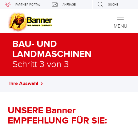
PARTNER PORTAL
ANFRAGE
SUCHE
Toggle
navigati
MENÜ
BAU- UND
LANDMASCHINEN
Schritt 3 von 3
Ihre Auswahl
UNSERE Banner
EMPFEHLUNG FÜR SIE: