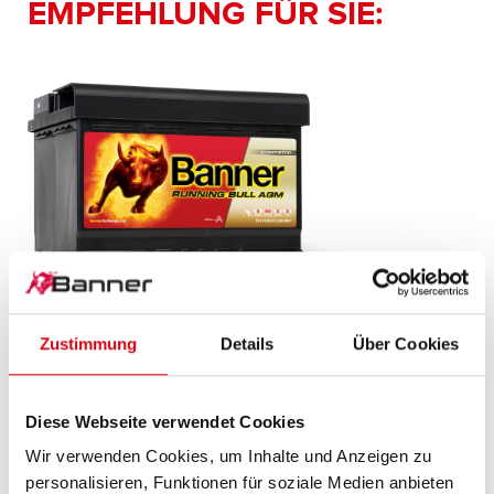
EMPFEHLUNG FÜR SIE:
Running Bull AGM
Zustimmung
Details
Über Cookies
AGM 570 01
Das Aushängeschild der Banner Markenqualität.
Diese Webseite verwendet Cookies
Originalqualität zum Nachrüsten (OE).
Wir verwenden Cookies, um Inhalte und Anzeigen zu
personalisieren, Funktionen für soziale Medien anbieten