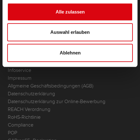
(Semi-) Traktion & Standby
(Semi-) Traktion & Standby
Alle zulassen
Lithium
Anwendungsbereiche
Auswahl erlauben
KONTAKT
Standorte & Kontakt
Ablehnen
ANFRAGE
Infoservice
Impressum
Allgmeine Geschäftsbedingungen (AGB)
Datenschutzerklärung
Datenschutzerklärung zur Online-Bewerbung
REACH Verordnung
RoHS-Richtlinie
Compliance
POP