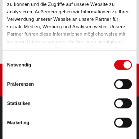
zu können und die Zugriffe auf unsere Website zu
PRODUKTDETAILS >
analysieren. Außerdem geben wir Informationen zu Ihrer
Verwendung unserer Website an unsere Partner für
Diese Batterie kaufen:
soziale Medien, Werbung und Analysen weiter. Unsere
Partner führen diese Informationen möglicherweise mit
HÄNDLER & EINBAUSERVICE >
weiteren Daten zusammen, die Sie ihnen bereitgestellt
haben oder die sie im Rahmen Ihrer Nutzung der Dienste
gesammelt haben.
Einwilligungsauswahl
Notwendig
Präferenzen
Statistiken
PRODUKTE
Marketing
Starter- & Bordnetzbatterien
Zubehör für PKW und Nutzfahrzeuge