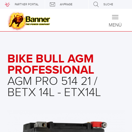
PARTNER PORTAL
ANFRAGE
SUCHE
Toggle
navigati
MENÜ
BIKE BULL AGM
PROFESSIONAL
AGM PRO 514 21 /
BETX 14L - ETX14L