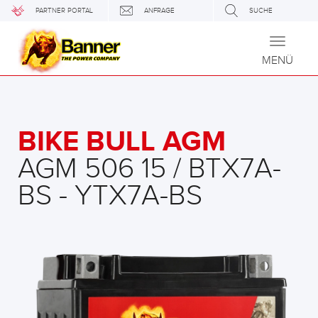
PARTNER PORTAL
ANFRAGE
SUCHE
Toggle
navigati
MENÜ
BIKE BULL AGM
AGM 506 15 / BTX7A-
BS - YTX7A-BS