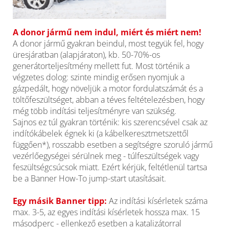
A donor jármű nem indul, miért és miért nem!
A donor jármű gyakran beindul, most tegyük fel, hogy
üresjáratban (alapjáraton), kb. 50-70%-os
generátorteljesítmény mellett fut. Most történik a
végzetes dolog: szinte mindig erősen nyomjuk a
gázpedált, hogy növeljük a motor fordulatszámát és a
töltőfeszültséget, abban a téves feltételezésben, hogy
még több indítási teljesítményre van szükség.
Sajnos ez túl gyakran történik: kis szerencsével csak az
indítókábelek égnek ki (a kábelkeresztmetszettől
függően*), rosszabb esetben a segítségre szoruló jármű
vezérlőegységei sérülnek meg - túlfeszültségek vagy
feszültségcsúcsok miatt. Ezért kérjük, feltétlenül tartsa
be a Banner How-To jump-start utasításait.
Egy másik Banner tipp:
Az indítási kísérletek száma
max. 3-5, az egyes indítási kísérletek hossza max. 15
másodperc - ellenkező esetben a katalizátorral