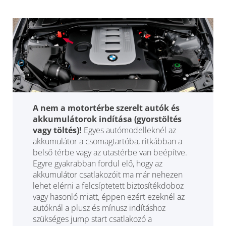
A nem a motortérbe szerelt autók és
akkumulátorok indítása (gyorstöltés
vagy töltés)!
Egyes autómodelleknél az
akkumulátor a csomagtartóba, ritkábban a
belső térbe vagy az utastérbe van beépítve.
Egyre gyakrabban fordul elő, hogy az
akkumulátor csatlakozóit ma már nehezen
lehet elérni a felcsíptetett biztosítékdoboz
vagy hasonló miatt, éppen ezért ezeknél az
autóknál a plusz és mínusz indításhoz
szükséges jump start csatlakozó a