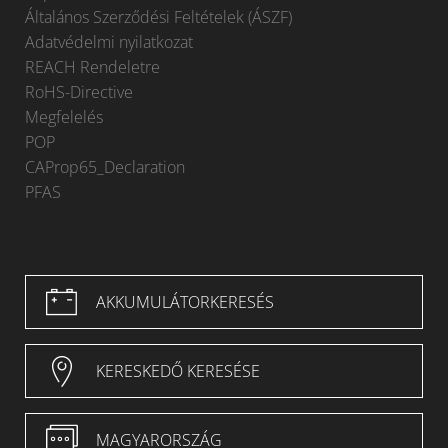
Általános Szerződési Feltételek (ÁSZF)
Adatvédelmi nyilatkozat
REACH Rendeletre
RoHS-Directive
Megfelelés
POP
CAProp65_Declaration
PFAS
AKKUMULÁTORKERESÉS
KERESKEDŐ KERESÉSE
MAGYARORSZÁG