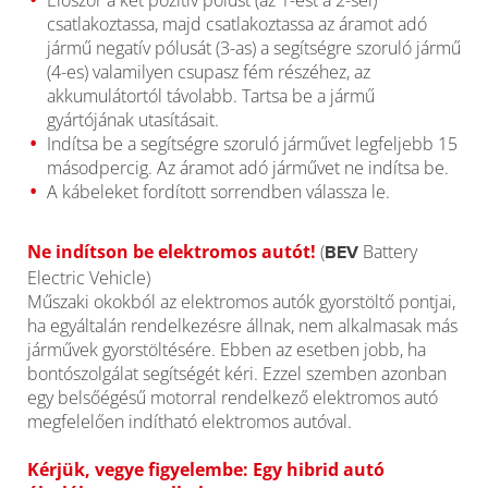
Először a két pozitív pólust (az 1-est a 2-sel)
csatlakoztassa, majd csatlakoztassa az áramot adó
jármű negatív pólusát (3-as) a segítségre szoruló jármű
(4-es) valamilyen csupasz fém részéhez, az
akkumulátortól távolabb. Tartsa be a jármű
gyártójának utasításait.
Indítsa be a segítségre szoruló járművet legfeljebb 15
másodpercig. Az áramot adó járművet ne indítsa be.
A kábeleket fordított sorrendben válassza le.
Ne indítson be elektromos autót!
(
Battery
BEV
Electric Vehicle)
Műszaki okokból az elektromos autók gyorstöltő pontjai,
ha egyáltalán rendelkezésre állnak, nem alkalmasak más
járművek gyorstöltésére. Ebben az esetben jobb, ha
bontószolgálat segítségét kéri. Ezzel szemben azonban
egy belsőégésű motorral rendelkező elektromos autó
megfelelően indítható elektromos autóval.
Kérjük, vegye figyelembe: Egy hibrid autó