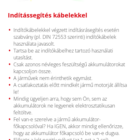
Indítássegítés kábelekkel
Indítókábelekkel végzett indításrásegítés esetén
szabvány (pl. DIN 72553 szerinti) indítókábelek
használata javasolt.
Tartsa be az indítókábelhez tartozó használati
utasítást.
Csak azonos névleges feszültségű akkumulátorokat
kapcsoljon össze.
A járművek nem érinthetik egymást.
A csatlakoztatás előtt mindkét jármű motorját állítsa
le!
Mindig ügyeljen arra, hogy sem Ön, sem az
akkumulátorok ne legyenek elektrosztatikusan
feltöltve.
Fel van-e szerelve a jármű akkumulátor-
főkapcsolóval? Ha IGEN, akkor mindig ellenőrizze,
hogy az akkumulátor főkapcsoló be van-e dugva.