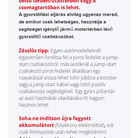
belső térben/utastérben vagy a
csomagtartóban is lehet.
A gyorstöltési eljárás elvileg ugyanaz marad,
de amikor csak lehetséges, használja a
segítséget igénylő jármű motortérben lévő
gyorstöltő csatlakozókat.
Zászlós tipp:
Egyes autómodelleknél
egyszerűen fordítsa fel a piros fedelet a jump-
start csatlakozóról; más autóknál a jump-start
csatlakozó piros fedelét általában egy
csavarással vissza lehet tolni jobbra a booster
vagy a jump-start kábel vagy töltő pozitív
csatlakozója segítségével. Egy gyors pillantás
az autó használati utasításába itt nagyon
hasznos lehet.
Soha ne indítson újra fagyott
akkumulátort
(folyékony elektrolittal)
,
ezt
csak felolvasztás után lehet megkísérelni.