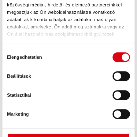
Power Booster, PB12 ill.
közösségi média-, hirdető- és elemező partnereinkkel
PB12/24 indítássegítővel
megosztjuk az Ön weboldalhasználatra vonatkozó
adatait, akik kombinálhatják az adatokat más olyan
adatokkal, amelyeket Ön adott meg számukra vagy az
Ön által használt más szolgáltatásokból gyűjtöttek.
Hozzájárulás
Elengedhetetlen
kiválasztása
Beállítások
Statisztikai
A piros csipeszt a pozitív pólusra, a feketét a
Marketing
testre csatlakoztassa.*
Korszerű járműveknél ez az akkuérzékelő miatt
is különösen fontos, mivel az érzékelő