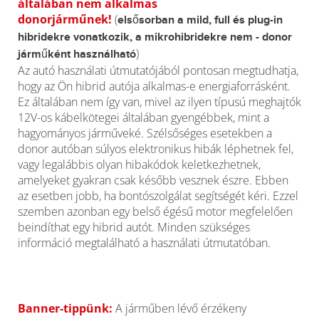
általában nem alkalmas
donorjárműnek!
(
elsősorban a mild, full és plug-in
hibridekre vonatkozik, a mikrohibridekre nem - donor
)
járműként használható
Az autó használati útmutatójából pontosan megtudhatja,
hogy az Ön hibrid autója alkalmas-e energiaforrásként.
Ez általában nem így van, mivel az ilyen típusú meghajtók
12V-os kábelkötegei általában gyengébbek, mint a
hagyományos járműveké. Szélsőséges esetekben a
donor autóban súlyos elektronikus hibák léphetnek fel,
vagy legalábbis olyan hibakódok keletkezhetnek,
amelyeket gyakran csak később vesznek észre. Ebben
az esetben jobb, ha bontószolgálat segítségét kéri. Ezzel
szemben azonban egy belső égésű motor megfelelően
beindíthat egy hibrid autót. Minden szükséges
információ megtalálható a használati útmutatóban.
Banner-tippünk:
A járműben lévő érzékeny