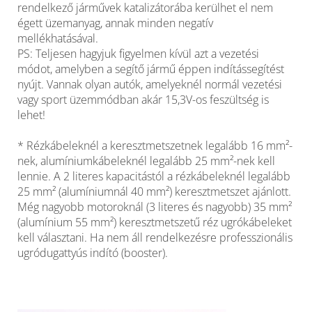
rendelkező járművek katalizátorába kerülhet el nem
égett üzemanyag, annak minden negatív
mellékhatásával.
PS: Teljesen hagyjuk figyelmen kívül azt a vezetési
módot, amelyben a segítő jármű éppen indítássegítést
nyújt. Vannak olyan autók, amelyeknél normál vezetési
vagy sport üzemmódban akár 15,3V-os feszültség is
lehet!
* Rézkábeleknél a keresztmetszetnek legalább 16 mm²-
nek, alumíniumkábeleknél legalább 25 mm²-nek kell
lennie. A 2 literes kapacitástól a rézkábeleknél legalább
25 mm² (alumíniumnál 40 mm²) keresztmetszet ajánlott.
Még nagyobb motoroknál (3 literes és nagyobb) 35 mm²
(alumínium 55 mm²) keresztmetszetű réz ugrókábeleket
kell választani. Ha nem áll rendelkezésre professzionális
ugródugattyús indító (booster).