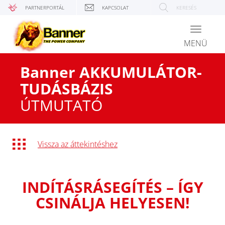
PARTNERPORTÁL
KAPCSOLAT
KERESÉS
Toggle
navigati
MENÜ
Banner AKKUMULÁTOR-
TUDÁSBÁZIS
ÚTMUTATÓ
Vissza az áttekintéshez
INDÍTÁSRÁSEGÍTÉS – ÍGY
CSINÁLJA HELYESEN!