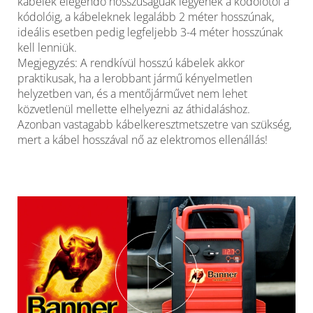
kábelek elegendő hosszúságúak legyenek a kódolótól a
kódolóig, a kábeleknek legalább 2 méter hosszúnak,
ideális esetben pedig legfeljebb 3-4 méter hosszúnak
kell lenniük.
Megjegyzés: A rendkívül hosszú kábelek akkor
praktikusak, ha a lerobbant jármű kényelmetlen
helyzetben van, és a mentőjárművet nem lehet
közvetlenül mellette elhelyezni az áthidaláshoz.
Azonban vastagabb kábelkeresztmetszetre van szükség,
mert a kábel hosszával nő az elektromos ellenállás!