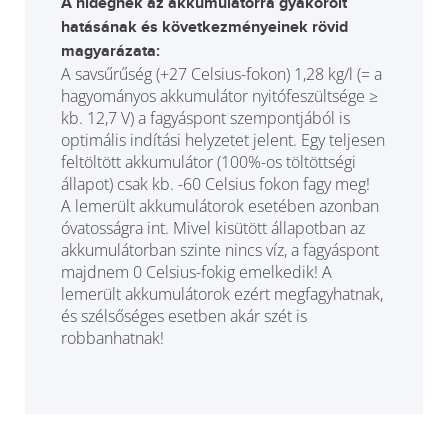
A hidegnek az akkumulátorra gyakorolt
hatásának és következményeinek rövid
magyarázata:
A savsűrűség (+27 Celsius-fokon) 1,28 kg/l (= a
hagyományos akkumulátor nyitófeszültsége ≥
kb. 12,7 V) a fagyáspont szempontjából is
optimális indítási helyzetet jelent. Egy teljesen
feltöltött akkumulátor (100%-os töltöttségi
állapot) csak kb. -60 Celsius fokon fagy meg!
A lemerült akkumulátorok esetében azonban
óvatosságra int. Mivel kisütött állapotban az
akkumulátorban szinte nincs víz, a fagyáspont
majdnem 0 Celsius-fokig emelkedik! A
lemerült akkumulátorok ezért megfagyhatnak,
és szélsőséges esetben akár szét is
robbanhatnak!