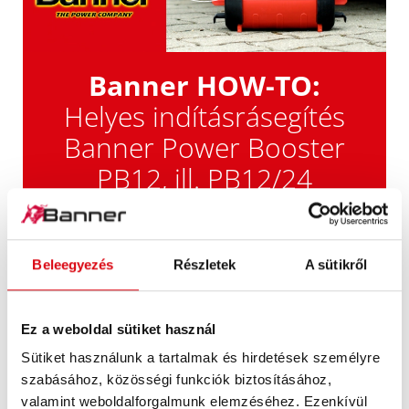
Banner HOW-TO:
Helyes indításrásegítés
Banner Power Booster
PB12, ill. PB12/24
indítássegítővel
Beleegyezés
Részletek
A sütikről
Helyes
Ez a weboldal sütiket használ
Sütiket használunk a tartalmak és hirdetések személyre
indításrásegítés Banner
szabásához, közösségi funkciók biztosításához,
valamint weboldalforgalmunk elemzéséhez. Ezenkívül