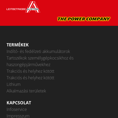
TERMÉKEK
Indító- és fedélzeti akkumulátorok
Tartozékok személygépkocsikhoz és
haszongépjárművekhez
Trakciós és helyhez kötött
Trakciós és helyhez kötött
Lithium
Alkalmazási területek
KAPCSOLAT
Infoservice
Impresszum