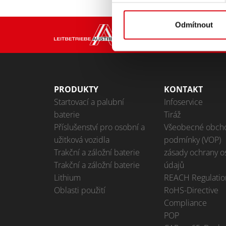
Odmítnout
PRODUKTY
KONTAKT
Startovací a palubní
Infoservice
baterie
Tiráž
Příslušenství pro osobní a
Všeobecné obch
užitková vozidla
podmínky (VOP)
Trakční a záložní baterie
zásady ochrany o
Trakční a záložní baterie
údajů
Lithium
REACH Regulatio
Oblasti použití
RoHS-Directive
Compliance
POP