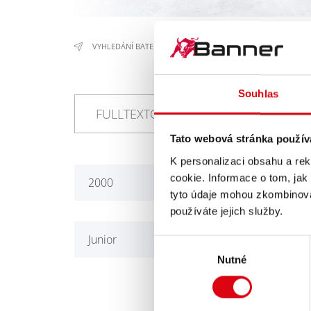
VYHLEDÁNÍ BATERIE
/
ROLBY
/
PRINOTH-LEITNER
Souhlas
Tato webová stránka použív
K personalizaci obsahu a re
cookie. Informace o tom, jak
2000
A11
tyto údaje mohou zkombinovat
používáte jejich služby.
Junior
T2
Výběr
Nutné
souhlasu