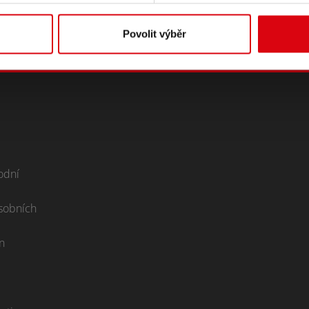
Povolit výběr
odní
sobních
n