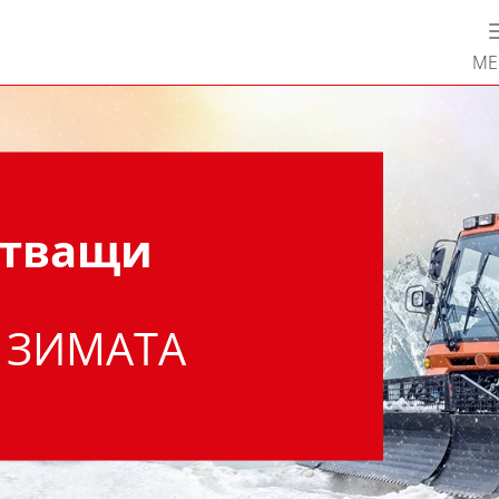
М
отващи
 ЗИМАТА