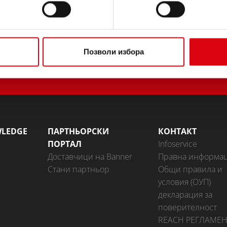
Позволи избора
WLEDGE
ПАРТНЬОРСКИ
КОНТАКТ
ПОРТАЛ
Infoservice
Доставчици на Banner
Правна информа
Стани партньор
Общи правила и
условия (ОУП)
декларация за
поверителност
REACH РЕГЛАМЕН