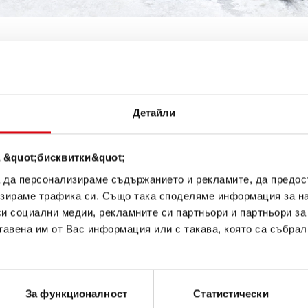
ШИНИ
/
PRINOTH-LEITNER
Детайли
 &quot;бисквитки&quot;
Beast
а да персонализираме съдържанието и рекламите, да предо
зираме трафика си. Също така споделяме информация за на
си социални медии, рекламните си партньори и партньори за
тавена им от Вас информация или с такава, която са събрал
ky
Junior
Titan
За функционалност
Статистически