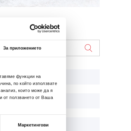
За приложението
Bison
ставяме функции на
чина, по който използвате
 анализ, които може да я
и от ползването от Ваша
Leitwolf, -X
TR*
Маркетингови