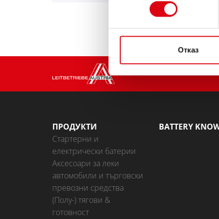
съгласие
Отказ
ПРОДУКТИ
BATTERY KNO
Стартерни и
електрически батерии
Аксесоари за леки
автомобили и търговски
превозни средства
(Полу-) тягови &
готовност