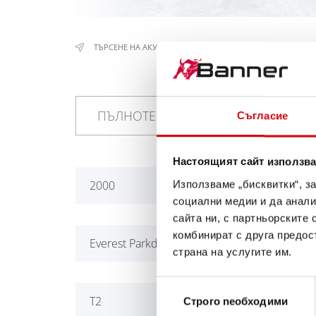
ТЪРСЕНЕ НА АКУМУЛАТОР
/
ПИСТООБРАБОТВАЩИ МА
Съгласие
Настоящият сайт използва
2000
A11
Използваме „бисквитки“, з
социални медии и да анали
сайта ни, с партньорските 
комбинират с друга предос
Everest Parkdesigner, Power
Hus
страна на услугите им.
Избор
T2
T4S
Строго nеобходими
на