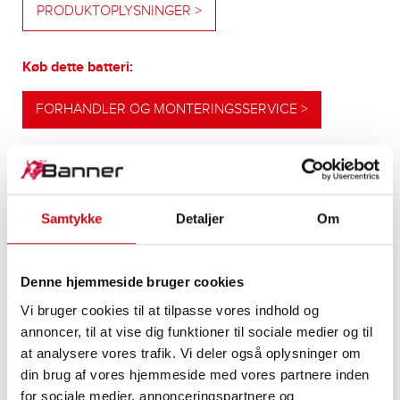
PRODUKTOPLYSNINGER >
Køb dette batteri:
FORHANDLER OG MONTERINGSSERVICE >
VORES OPGRADERINGSANBEFALINGER
Samtykke
Detaljer
Om
YDELSESSTÆRKT
Denne hjemmeside bruger cookies
ALTERNATIV
Vi bruger cookies til at tilpasse vores indhold og
annoncer, til at vise dig funktioner til sociale medier og til
Vores anbefaling til køretøjer med højere
at analysere vores trafik. Vi deler også oplysninger om
energibehov eller højere koldstartskrav
din brug af vores hjemmeside med vores partnere inden
for sociale medier, annonceringspartnere og