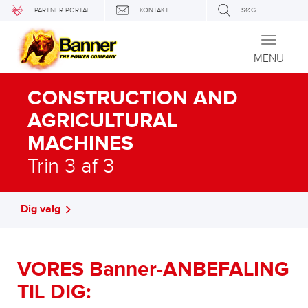
PARTNER PORTAL
KONTAKT
SØG
Toggle
navigati
MENU
CONSTRUCTION AND
AGRICULTURAL
MACHINES
Trin 3 af 3
Dig valg
VORES Banner-ANBEFALING
TIL DIG: