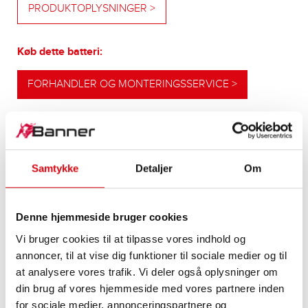
PRODUKTOPLYSNINGER >
Køb dette batteri:
FORHANDLER OG MONTERINGSSERVICE >
VORES OPGRADERINGSANBEFALINGER
Samtykke
Detaljer
Om
YDELSESSTÆRKT
Denne hjemmeside bruger cookies
ALTERNATIV
Vi bruger cookies til at tilpasse vores indhold og
annoncer, til at vise dig funktioner til sociale medier og til
Vores anbefaling til køretøjer med højere
at analysere vores trafik. Vi deler også oplysninger om
energibehov eller højere koldstartskrav
din brug af vores hjemmeside med vores partnere inden
for sociale medier, annonceringspartnere og