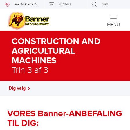
PARTNER PORTAL
KONTAKT
SØG
Toggle
navigati
MENU
CONSTRUCTION AND
AGRICULTURAL
MACHINES
Trin 3 af 3
Dig valg
VORES Banner-ANBEFALING
TIL DIG: