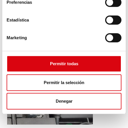
través del sensor, de lo contrario la unidad de control
Preferencias
no sabrá que la batería se ha cargado e informará
"Reinicio no posible" en el peor de los casos.
*Esta recomendación también se hizo en el pasado,
Estadística
debido a las chispas al entrar en contacto con el borne
negativo. (Masa = punto metálico desnudo alejado de la
Marketing
batería).
Toda esta información también debe tenerse en cuenta
para la puesta en marcha.
Permitir todas
Permitir la selección
Denegar