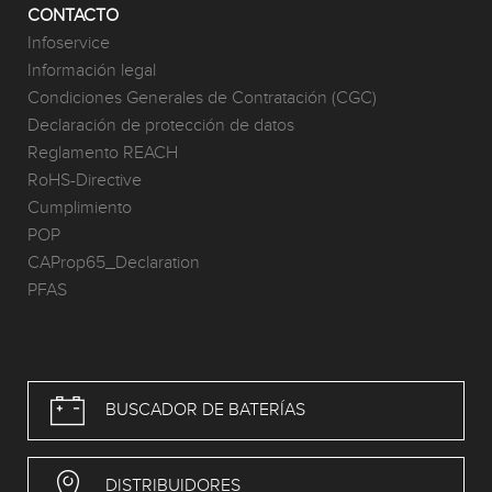
CONTACTO
Infoservice
Información legal
Condiciones Generales de Contratación (CGC)
Declaración de protección de datos
Reglamento REACH
RoHS-Directive
Cumplimiento
POP
CAProp65_Declaration
PFAS
BUSCADOR DE BATERÍAS
DISTRIBUIDORES