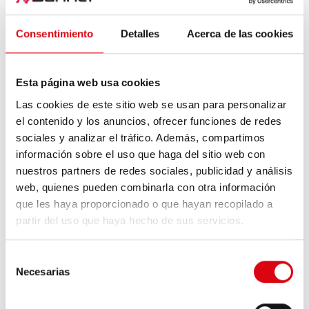
Consentimiento
Detalles
Acerca de las cookies
Esta página web usa cookies
Las cookies de este sitio web se usan para personalizar
el contenido y los anuncios, ofrecer funciones de redes
sociales y analizar el tráfico. Además, compartimos
información sobre el uso que haga del sitio web con
nuestros partners de redes sociales, publicidad y análisis
Qué hay que tener en cuenta al cargar!
web, quienes pueden combinarla con otra información
Conecte la pinza roja al borne positivo y la negra a
que les haya proporcionado o que hayan recopilado a
tierra*
partir del uso que haya hecho de sus servicios.
En los vehículos modernos, esto es especialmente
relevante debido al sensor de la batería, ya que, de lo
Selección
contrario, el sensor no puede detectar correctamente la
Necesarias
de
corriente de carga y puede generar un mensaje de
consentimiento
error. Una vez más: La corriente de carga debe pasar a