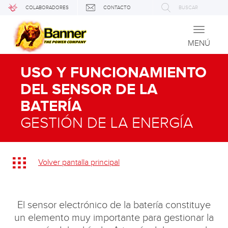
COLABORADORES
CONTACTO
BUSCAR
Toggle
navigati
MENÚ
USO Y FUNCIONAMIENTO
DEL SENSOR DE LA
BATERÍA
GESTIÓN DE LA ENERGÍA
Volver pantalla principal
El sensor electrónico de la batería constituye
un elemento muy importante para gestionar la