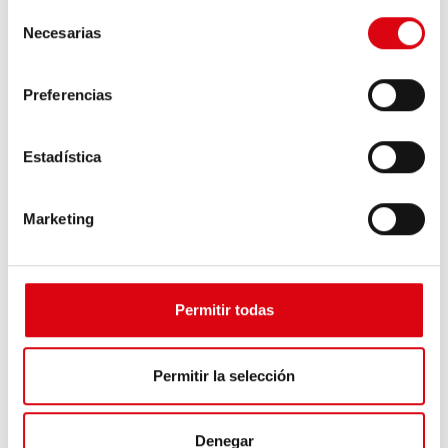
Selección
Necesarias
de
consentimiento
Preferencias
Estadística
Marketing
Cambiar una batería AGM
Si un vehículo está equipado de serie con una batería
Permitir todas
AGM, es obligatorio sustituirla por otra
Batería AGM
. En
todos los casos, deberán tener una carcasa idéntica y una
clase de potencia muy similar.
Permitir la selección
Nota: las pequeñas disparidades en materia de capacidad
y arranque en frío no afectan en absoluto para disfrutar de
un arranque seguro y una alimentación óptima para la red
Denegar