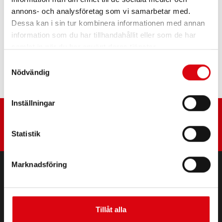
PRODUKTSPECIFIKATIONER >
annons- och analysföretag som vi samarbetar med.
Dessa kan i sin tur kombinera informationen med annan
information som du har tillhandahållit eller som de har
Köp det här batteriet:
samlat in när du har använt deras tjänster.
ÅTERFÖRSÄLJARE OCH MONTERINGSSERVICE >
Samtyckesval
Nödvändig
Inställningar
Statistik
Marknadsföring
PRODUKTER
Start och elektriska batterier
Tillåt alla
Tillbehör för personbilar och nyttofordon