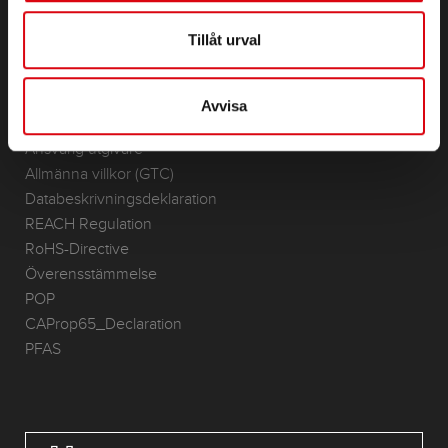
(Semi) Traction & Standby
Lithium
Tillåt urval
Användningsområden
KONTAKT
Avvisa
Infoservice
Ansvarig utgivare
Allmänna villkor (GTC)
Databeskrivningsdeklaration
REACH Regulation
RoHS-Directive
Överensstämmelse
POP
CAProp65_Declaration
PFAS