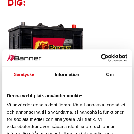
DIG:
Samtycke
Information
Om
Buffalo Bull SLI
610 11
Denna webbplats använder cookies
Vi använder enhetsidentifierare för att anpassa innehållet
Den populäraste modellen i Banner-märkeskvalitet.
och annonserna till användarna, tillhandahålla funktioner
Reservdelar i originalkvalitet (OE)!
för sociala medier och analysera vår trafik. Vi
vidarebefordrar även sådana identifierare och annan
information från din enhet till de sociala medier och