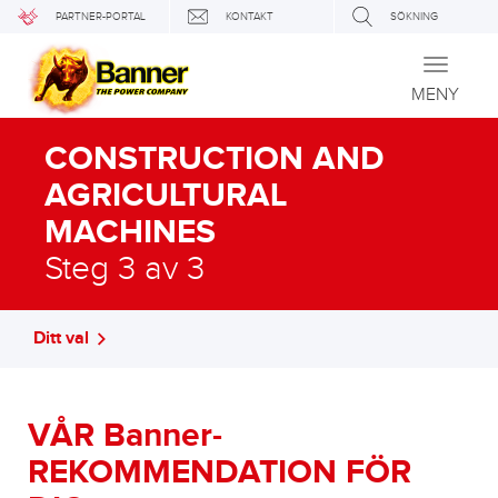
PARTNER-PORTAL
KONTAKT
SÖKNING
Toggle
navigati
MENY
CONSTRUCTION AND
AGRICULTURAL
MACHINES
Steg 3 av 3
Ditt val
VÅR Banner-
REKOMMENDATION FÖR