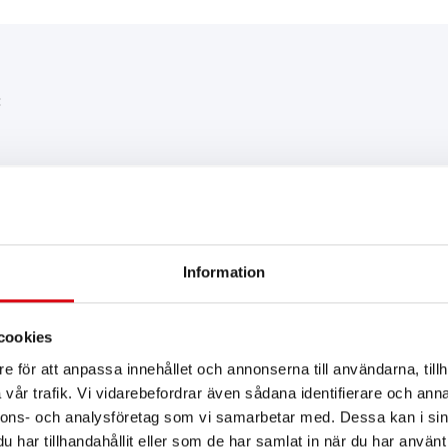
:
KOMMENDATION FÖR DIG
Information
Buffalo Bull SLI
cookies
610 48
e för att anpassa innehållet och annonserna till användarna, tillh
vår trafik. Vi vidarebefordrar även sådana identifierare och anna
Den populäraste modellen i Ba
nnons- och analysföretag som vi samarbetar med. Dessa kan i sin
originalkvalitet (OE)!
har tillhandahållit eller som de har samlat in när du har använt 