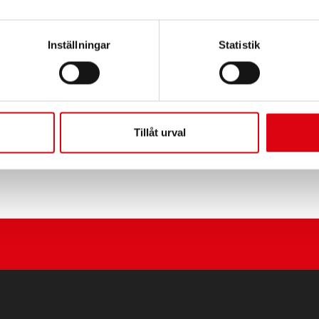
PRODUKTSPECIFIKATIONE
Inställningar
Statistik
Köp det här batteriet:
ÅTERFÖRSÄLJARE OCH MO
Tillåt urval