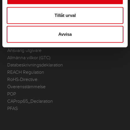
Tillbehör för personbilar och nyttofordon
(Semi) Traction & Standby
Tillåt urval
Lithium
Användningsområden
Avvisa
KONTAKT
Infoservice
Ansvarig utgivare
Allmänna villkor (GTC)
Databeskrivningsdeklaration
REACH Regulation
RoHS-Directive
Överensstämmelse
POP
CAProp65_Declaration
PFAS