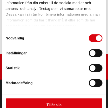
information från din enhet till de sociala medier och
annons- och analysföretag som vi samarbetar med.
PRODUKTSPECIFIKATIONER >
Dessa kan i sin tur kombinera informationen med annan
information som du har tillhandahållit eller som de har
Köp det här batteriet:
samlat in när du har använt deras tjänster.
Samtyckesval
ÅTERFÖRSÄLJARE OCH MONTERINGSSERVICE >
Nödvändig
Inställningar
Statistik
Marknadsföring
PRODUKTER
Start och elektriska batterier
Tillåt alla