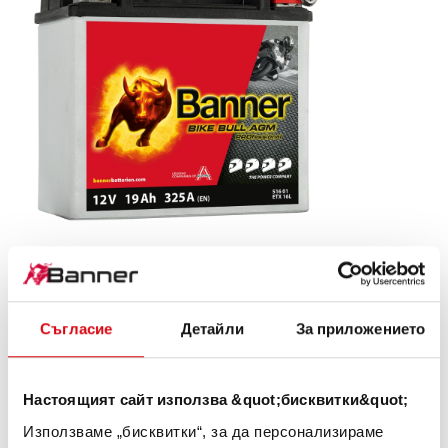
Bike Bull AGM PROfessional
AGM PRO 516 01 / BETX16L - ETX16L
Съгласие
Детайли
За приложението
Визитната картичка на качеството на марката
Banner. Качество на оригинал за дооборудване (OE).
Настоящият сайт използва &quot;бисквитки&quot;
Използваме „бисквитки“, за да персонализираме