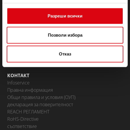
превозни средства
(Полу-) тягови & готовност
Lithium
Разреши всички
Области на приложение
BATTERY KNOWLEDGE
Позволи избора
ПАРТНЬОРСКИ ПОРТАЛ
Отказ
Доставчици на Banner
Стани партньор
КОНТАКТ
Infoservice
Правна информация
Общи правила и условия (ОУП)
декларация за поверителност
REACH РЕГЛАМЕНТ
RoHS-Directive
съответствие