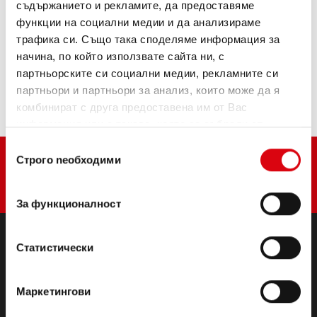
ИНФОРМАЦИЯ ЗА ИЗДЕЛИЯТА >
съдържанието и рекламите, да предоставяме
функции на социални медии и да анализираме
трафика си. Също така споделяме информация за
Купете този акумулатор:
начина, по който използвате сайта ни, с
партньорските си социални медии, рекламните си
ТЪРГОВЦИ И СЕРВИЗИ ЗА МОНТАЖ >
партньори и партньори за анализ, които може да я
комбинират с друга предоставена им от Вас
информация или с такава, която са събрали от
ползването от Ваша страна на услугите им.
Избор
Строго nеобходими
на
съгласие
За функционалност
Статистически
ПРОДУКТИ
Стартерни и електрически батерии
Маркетингови
Аксесоари за леки автомобили и търговски