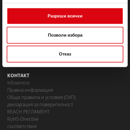
(Полу-) тягови & готовност
Lithium
Разреши всички
Области на приложение
BATTERY KNOWLEDGE
Позволи избора
ПАРТНЬОРСКИ ПОРТАЛ
Отказ
Доставчици на Banner
Стани партньор
КОНТАКТ
Infoservice
Правна информация
Общи правила и условия (ОУП)
декларация за поверителност
REACH РЕГЛАМЕНТ
RoHS-Directive
съответствие