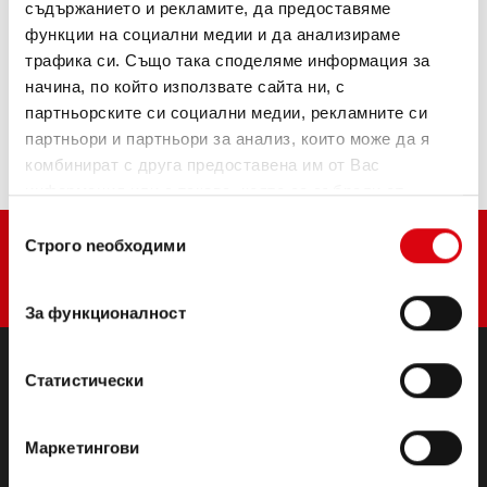
ИНФОРМАЦИЯ ЗА ИЗДЕЛИЯТА >
съдържанието и рекламите, да предоставяме
функции на социални медии и да анализираме
трафика си. Също така споделяме информация за
Купете този акумулатор:
начина, по който използвате сайта ни, с
партньорските си социални медии, рекламните си
ТЪРГОВЦИ И СЕРВИЗИ ЗА МОНТАЖ >
партньори и партньори за анализ, които може да я
комбинират с друга предоставена им от Вас
информация или с такава, която са събрали от
ползването от Ваша страна на услугите им.
Избор
Строго nеобходими
на
съгласие
За функционалност
Статистически
ПРОДУКТИ
Стартерни и електрически батерии
Маркетингови
Аксесоари за леки автомобили и търговски
превозни средства