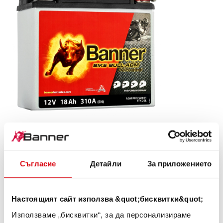
Bike Bull AGM PROfessional
AGM PRO 520 01 / BETX20L - ETX20L
Съгласие
Детайли
За приложението
Визитната картичка на качеството на марката
Banner. Качество на оригинал за дооборудване (OE).
Настоящият сайт използва &quot;бисквитки&quot;
Използваме „бисквитки“, за да персонализираме