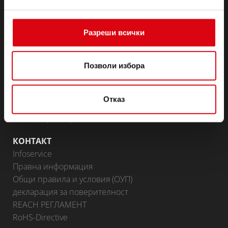
превозни средства
(Полу-) тягови & готовност
Разреши всички
Lithium
Области на приложение
Позволи избора
BATTERY KNOWLEDGE
ПАРТНЬОРСКИ ПОРТАЛ
Отказ
Доставчици на Banner
Стани партньор
КОНТАКТ
Infoservice
Правна информация
Общи правила и условия (ОУП)
декларация за поверителност
REACH РЕГЛАМЕНТ
RoHS-Directive