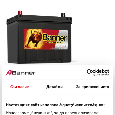
Power Bull SLI
P70 24 ASIA
Съгласие
Детайли
За приложението
Визитната картичка на качеството на марката
Banner. Качество на оригинал за дооборудване (OE).
Настоящият сайт използва &quot;бисквитки&quot;
Използваме „бисквитки“, за да персонализираме