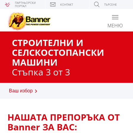
ПАРТНЬОРСКИ
КОНТАКТ
ТЪРСЕНЕ
ПОРТАЛ
Toggle
navigati
МЕНЮ
СТРОИТЕЛНИ И
СЕЛСКОСТОПАНСКИ
МАШИНИ
Стъпка 3 от 3
Ваш избор
НАШАТА ПРЕПОРЪКА ОТ
Banner ЗА ВАС: