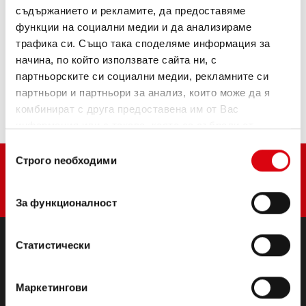
съдържанието и рекламите, да предоставяме
ИНФОРМАЦИЯ ЗА ИЗДЕЛИЯТА >
функции на социални медии и да анализираме
трафика си. Също така споделяме информация за
Купете този акумулатор:
начина, по който използвате сайта ни, с
партньорските си социални медии, рекламните си
ТЪРГОВЦИ И СЕРВИЗИ ЗА МОНТАЖ >
партньори и партньори за анализ, които може да я
комбинират с друга предоставена им от Вас
информация или с такава, която са събрали от
ползването от Ваша страна на услугите им.
Избор
Строго nеобходими
на
съгласие
За функционалност
Статистически
ПРОДУКТИ
Стартерни и електрически батерии
Маркетингови
Аксесоари за леки автомобили и търговски