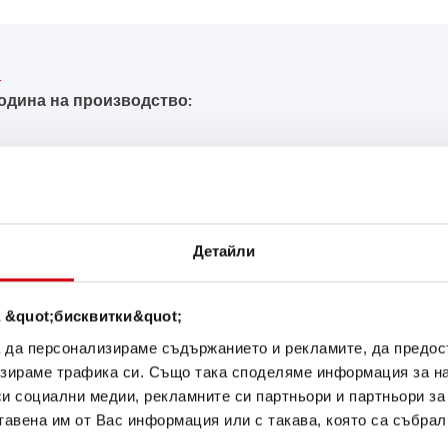
одина на производство:
ЪКА ОТ Banner ЗА В
Детайли
Buffalo Bull SLI
 &quot;бисквитки&quot;
600 35
а да персонализираме съдържанието и рекламите, да предо
зираме трафика си. Също така споделяме информация за на
си социални медии, рекламните си партньори и партньори за
Визитната картичка на каче
тавена им от Вас информация или с такава, която са събрал
оригинал за дооборудване (