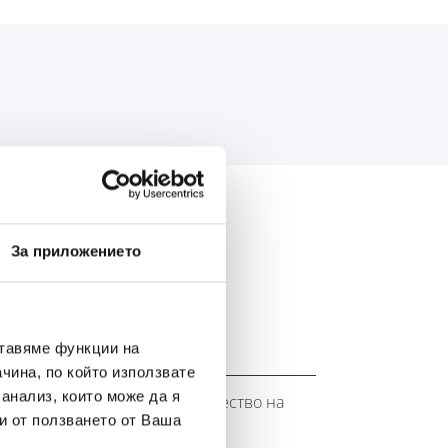
АС:
За приложението
ставяме функции на
чина, по който използвате
 анализ, които може да я
ството на марката Banner. Качество на
и от ползването от Ваша
OE).