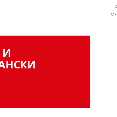
М
 И
АНСКИ