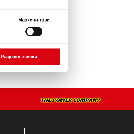
ИЯТА >
Маркетингови
А МОНТАЖ >
Разреши всички