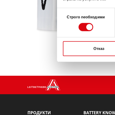
Избор
Строго nеобходими
на
съгласие
Отказ
ПРОДУКТИ
BATTERY KNO