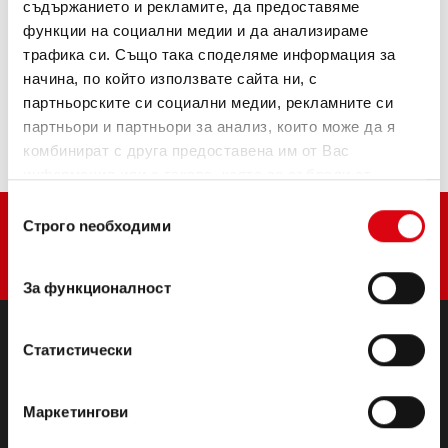
ИНФОРМАЦИЯ ЗА ИЗДЕЛИЯТА >
съдържанието и рекламите, да предоставяме
функции на социални медии и да анализираме
трафика си. Също така споделяме информация за
Купете този акумулатор:
начина, по който използвате сайта ни, с
партньорските си социални медии, рекламните си
ТЪРГОВЦИ И СЕРВИЗИ ЗА МОНТАЖ >
партньори и партньори за анализ, които може да я
комбинират с друга предоставена им от Вас
информация или с такава, която са събрали от
ползването от Ваша страна на услугите им.
Избор
Строго nеобходими
на
съгласие
За функционалност
Статистически
ПРОДУКТИ
Стартерни и електрически батерии
Маркетингови
Аксесоари за леки автомобили и търговски
превозни средства