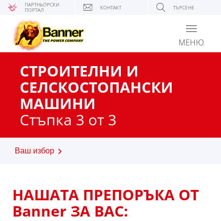
ПАРТНЬОРСКИ
КОНТАКТ
ТЪРСЕНЕ
ПОРТАЛ
Toggle
navigati
МЕНЮ
СТРОИТЕЛНИ И
СЕЛСКОСТОПАНСКИ
МАШИНИ
Стъпка 3 от 3
Ваш избор
НАШАТА ПРЕПОРЪКА ОТ
Banner ЗА ВАС: