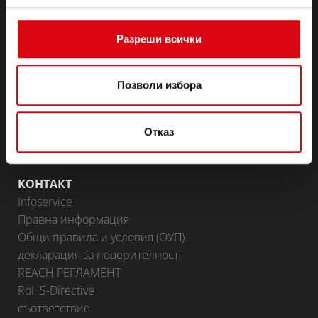
(Полу-) тягови & готовност
Lithium
Разреши всички
Области на приложение
BATTERY KNOWLEDGE
Позволи избора
ПАРТНЬОРСКИ ПОРТАЛ
Отказ
Доставчици на Banner
Стани партньор
КОНТАКТ
Infoservice
Правна информация
Общи правила и условия (ОУП)
декларация за поверителност
REACH РЕГЛАМЕНТ
RoHS-Directive
съответствие