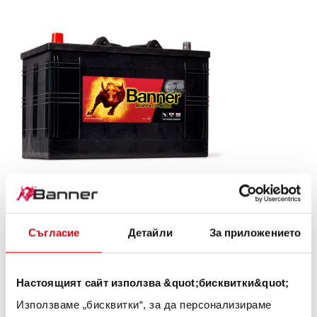
Buffalo Bull SLI
610 48
Съгласие
Детайли
За приложението
Визитната картичка на качеството на марката
Banner. Качество на оригинал за дооборудване (OE).
Настоящият сайт използва &quot;бисквитки&quot;
Използваме „бисквитки“, за да персонализираме