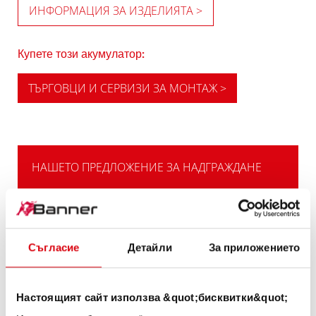
ИНФОРМАЦИЯ ЗА ИЗДЕЛИЯТА >
Купете този акумулатор:
ТЪРГОВЦИ И СЕРВИЗИ ЗА МОНТАЖ >
НАШЕТО ПРЕДЛОЖЕНИЕ ЗА НАДГРАЖДАНЕ
МОЩНАТА
АЛТЕРНАТИВА
Съгласие
Детайли
За приложението
Нашата препоръка за превозните средства
с висока потребност от електрическа
Настоящият сайт използва &quot;бисквитки&quot;
енергия или изисквания за студент старт.