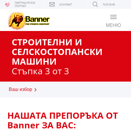
ПАРТНЬОРСКИ
КОНТАКТ
ТЪРСЕНЕ
ПОРТАЛ
Toggle
navigati
МЕНЮ
СТРОИТЕЛНИ И
СЕЛСКОСТОПАНСКИ
МАШИНИ
Стъпка 3 от 3
Ваш избор
НАШАТА ПРЕПОРЪКА ОТ
Banner ЗА ВАС: