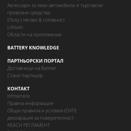
Аксесоари за леки автомобили и търговски
превозни средства
(Полу-) тягови & готовност
Lithium
Области на приложение
BATTERY KNOWLEDGE
ПАРТНЬОРСКИ ПОРТАЛ
Доставчици на Banner
Стани партньор
КОНТАКТ
Infoservice
Правна информация
Общи правила и условия (ОУП)
декларация за поверителност
REACH РЕГЛАМЕНТ