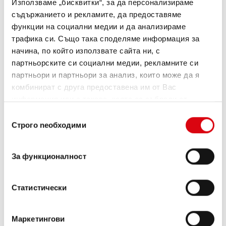
Използваме „бисквитки“, за да персонализираме
съдържанието и рекламите, да предоставяме
ИНФОРМАЦИЯ ЗА ИЗДЕЛИЯТА >
функции на социални медии и да анализираме
трафика си. Също така споделяме информация за
начина, по който използвате сайта ни, с
партньорските си социални медии, рекламните си
партньори и партньори за анализ, които може да я
комбинират с друга предоставена им от Вас
информация или с такава, която са събрали от
ползването от Ваша страна на услугите им.
Избор
Строго nеобходими
на
съгласие
Running Bull AGM
За функционалност
AGM 580 01
Статистически
Най-добрите и мощни акумулатори Banner.
С повишена мощност точно според
изискванията на водещи европейски
Маркетингови