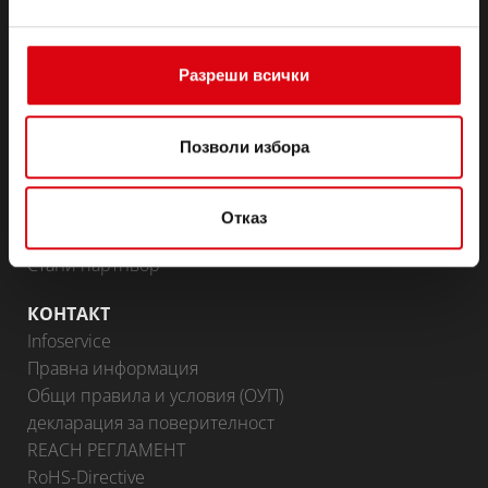
Аксесоари за леки автомобили и търговски
превозни средства
(Полу-) тягови & готовност
Разреши всички
Lithium
Области на приложение
Позволи избора
BATTERY KNOWLEDGE
ПАРТНЬОРСКИ ПОРТАЛ
Отказ
Доставчици на Banner
Стани партньор
КОНТАКТ
Infoservice
Правна информация
Общи правила и условия (ОУП)
декларация за поверителност
REACH РЕГЛАМЕНТ
RoHS-Directive