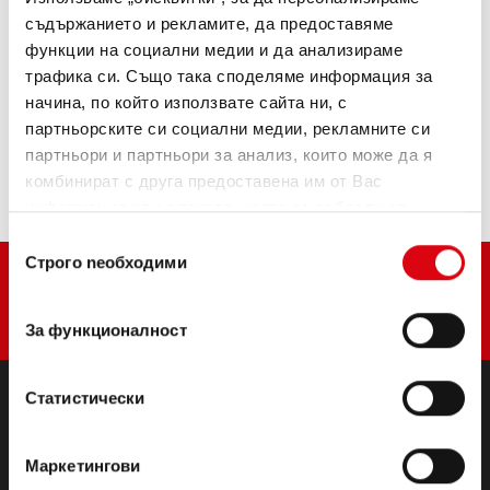
съдържанието и рекламите, да предоставяме
ИНФОРМАЦИЯ ЗА ИЗДЕЛИЯТА >
функции на социални медии и да анализираме
трафика си. Също така споделяме информация за
начина, по който използвате сайта ни, с
Купете този акумулатор:
партньорските си социални медии, рекламните си
партньори и партньори за анализ, които може да я
ТЪРГОВЦИ И СЕРВИЗИ ЗА МОНТАЖ >
комбинират с друга предоставена им от Вас
информация или с такава, която са събрали от
ползването от Ваша страна на услугите им.
Избор
Строго nеобходими
на
съгласие
За функционалност
Статистически
ПРОДУКТИ
Стартерни и електрически батерии
Маркетингови