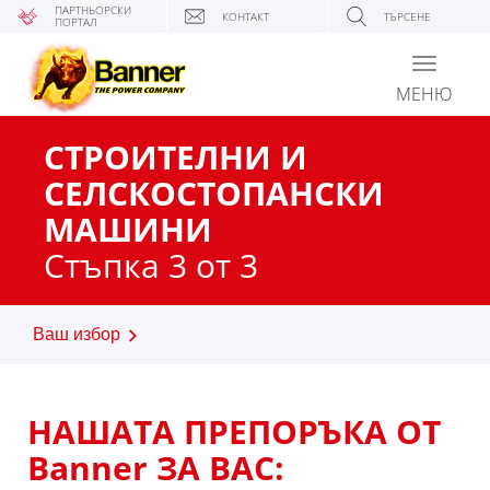
ПАРТНЬОРСКИ
КОНТАКТ
ТЪРСЕНЕ
ПОРТАЛ
Toggle
navigati
МЕНЮ
СТРОИТЕЛНИ И
СЕЛСКОСТОПАНСКИ
МАШИНИ
Стъпка 3 от 3
Ваш избор
НАШАТА ПРЕПОРЪКА ОТ
Banner ЗА ВАС: