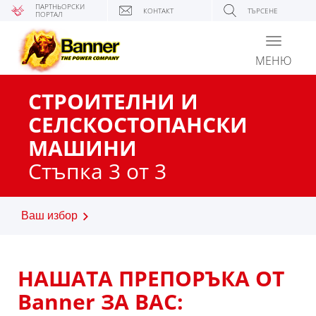
ПАРТНЬОРСКИ
КОНТАКТ
ТЪРСЕНЕ
ПОРТАЛ
Toggle
navigati
МЕНЮ
СТРОИТЕЛНИ И
СЕЛСКОСТОПАНСКИ
МАШИНИ
Стъпка 3 от 3
Ваш избор
НАШАТА ПРЕПОРЪКА ОТ
Banner ЗА ВАС: