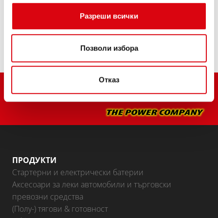
Разреши всички
ТЪРГОВЦИ И СЕРВИЗИ ЗА МОНТАЖ >
Позволи избора
Отказ
ПРОДУКТИ
Стартерни и електрически батерии
Аксесоари за леки автомобили и търговски
превозни средства
(Полу-) тягови & готовност