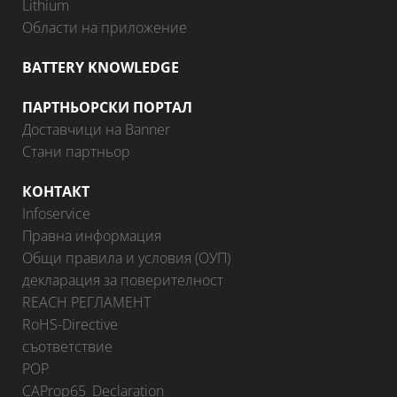
Lithium
Области на приложение
BATTERY KNOWLEDGE
ПАРТНЬОРСКИ ПОРТАЛ
Доставчици на Banner
Стани партньор
КОНТАКТ
Infoservice
Правна информация
Общи правила и условия (ОУП)
декларация за поверителност
REACH РЕГЛАМЕНТ
RoHS-Directive
съответствие
POP
CAProp65_Declaration