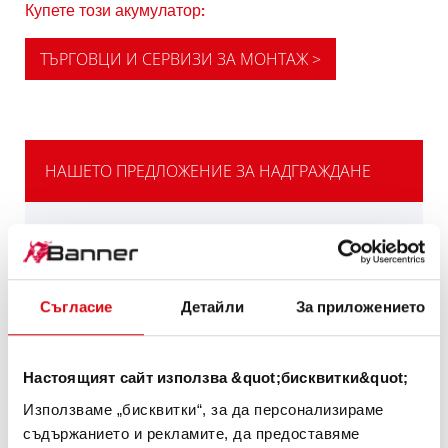
Купете този акумулатор:
ТЪРГОВЦИ И СЕРВИЗИ ЗА МОНТАЖ >
НАШЕТО ПРЕДЛОЖЕНИЕ ЗА НАДГРАЖДАНЕ
МОЩНАТА
АЛТЕРНАТИВА
Съгласие
Детайли
За приложението
Нашата препоръка за превозните средства
с висока потребност от електрическа
енергия или изисквания за студент старт.
Настоящият сайт използва &quot;бисквитки&quot;
Използваме „бисквитки“, за да персонализираме
ИНФОРМАЦИЯ ЗА ИЗДЕЛИЯТА >
съдържанието и рекламите, да предоставяме