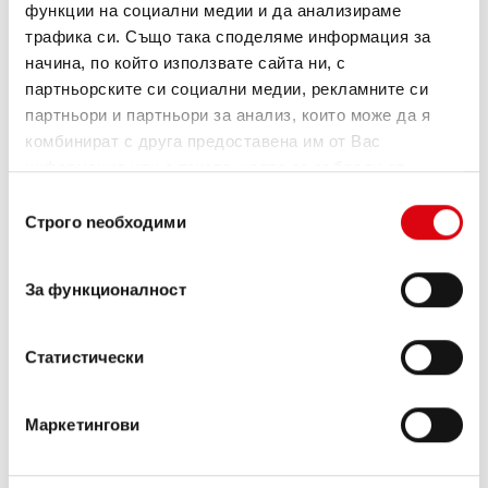
функции на социални медии и да анализираме
трафика си. Също така споделяме информация за
начина, по който използвате сайта ни, с
партньорските си социални медии, рекламните си
партньори и партньори за анализ, които може да я
комбинират с друга предоставена им от Вас
информация или с такава, която са събрали от
ползването от Ваша страна на услугите им.
Избор
Строго nеобходими
Buffalo Bull EFB
на
съгласие
EFB 690 17
За функционалност
Най-добрите и мощни акумулатори Banner.
С повишена мощност точно според
Статистически
изискванията на водещи европейски
производители на автомобили.
Качество на оригинал за дооборудване.
Маркетингови
Купете този акумулатор: