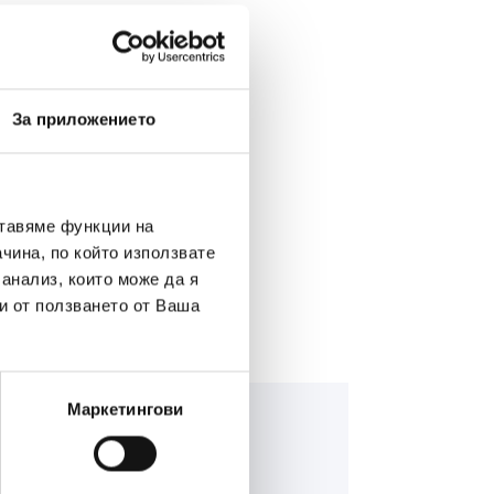
ИЯТА >
За приложението
А МОНТАЖ >
ставяме функции на
чина, по който използвате
 анализ, които може да я
и от ползването от Ваша
Маркетингови
nning Bull AGM