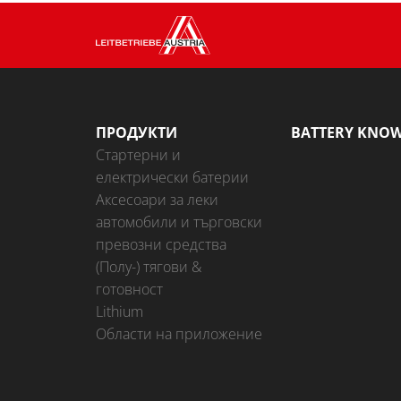
ПРОДУКТИ
BATTERY KNO
Стартерни и
електрически батерии
Аксесоари за леки
автомобили и търговски
превозни средства
(Полу-) тягови &
готовност
Lithium
Области на приложение