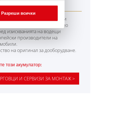
M 560 01
Разреши всички
-добрите и мощни акумулатори
er. С повишена мощност точно
ред изискванията на водещи
опейски производители на
омобили.
ство на оригинал за дооборудване.
те този акумулатор:
РГОВЦИ И СЕРВИЗИ ЗА МОНТАЖ >