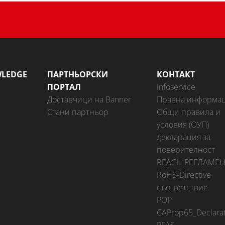
WLEDGE
ПАРТНЬОРСКИ
КОНТАКТ
ПОРТАЛ
Infoservice
Доставчици на Banner
Правна информа
Стани партньор
Общи правила и
условия (ОУП)
декларация за
поверителност
REACH РЕГЛАМЕН
RoHS-Directive
съответствие
POP
CAProp65_Declarat
PFAS