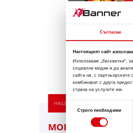
Съгласие
Настоящият сайт използва
Използваме „бисквитки“, з
социални медии и да анали
сайта ни, с партньорските 
комбинират с друга предос
страна на услугите им.
НАШЕТО ПРЕДЛОЖЕНИЕ ЗА НАДГ
Избор
Строго nеобходими
на
съгласие
МОЩНАТА