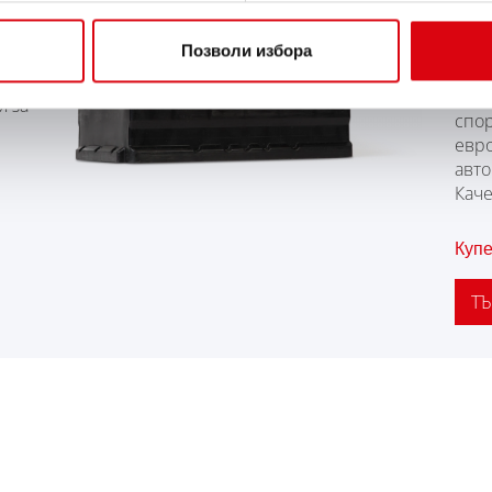
AG
Позволи избора
Най
Bann
я за
спо
евр
авт
Каче
Купе
ТЪ