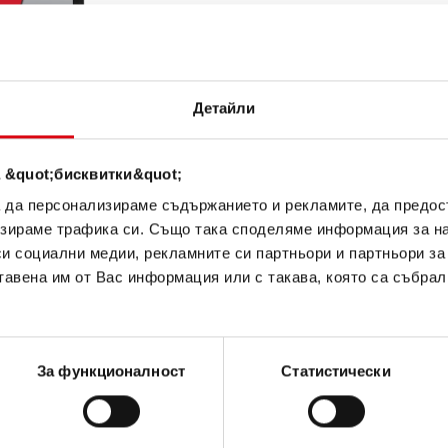
ИНФОРМАЦИЯ ЗА ИЗДЕЛ
Купете този акумулатор:
Детайли
ТЪРГОВЦИ И СЕРВИЗИ З
 &quot;бисквитки&quot;
а да персонализираме съдържанието и рекламите, да предо
зираме трафика си. Също така споделяме информация за на
си социални медии, рекламните си партньори и партньори за
тавена им от Вас информация или с такава, която са събрал
РАЖДАНЕ
За функционалност
Статистически
Ru