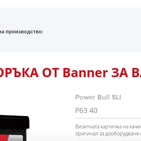
на производство:
ЪКА ОТ Banner ЗА В
Power Bull SLI
P63 40
Визитната картичка на каче
оригинал за дооборудване (