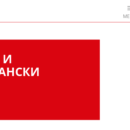
М
 И
АНСКИ