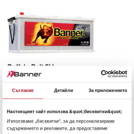
Buffalo Bull SLI
680 89
Съгласие
Детайли
За приложението
Визитната картичка на качеството на марката
Banner. Качество на оригинал за дооборудване (OE).
Настоящият сайт използва &quot;бисквитки&quot;
ИНФОРМАЦИЯ ЗА ИЗДЕЛИЯТА >
Използваме „бисквитки“, за да персонализираме
съдържанието и рекламите, да предоставяме