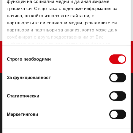
функции на социални медии и да анализираме
Купете този акумулатор:
трафика си. Също така споделяме информация за
начина, по който използвате сайта ни, с
ТЪРГОВЦИ И СЕРВИЗИ ЗА МОНТАЖ >
партньорските си социални медии, рекламните си
партньори и партньори за анализ, които може да я
комбинират с друга предоставена им от Вас
информация или с такава, която са събрали от
ползването от Ваша страна на услугите им.
Избор
Строго nеобходими
на
съгласие
За функционалност
ПРОДУКТИ
Статистически
Стартерни и електрически батерии
Аксесоари за леки автомобили и търговски
Маркетингови
превозни средства
(Полу-) тягови & готовност
Lithium