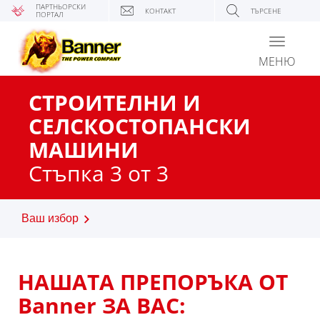
ПАРТНЬОРСКИ
КОНТАКТ
ТЪРСЕНЕ
ПОРТАЛ
Toggle
navigati
МЕНЮ
СТРОИТЕЛНИ И
СЕЛСКОСТОПАНСКИ
МАШИНИ
Стъпка 3 от 3
Ваш избор
НАШАТА ПРЕПОРЪКА ОТ
Banner ЗА ВАС: