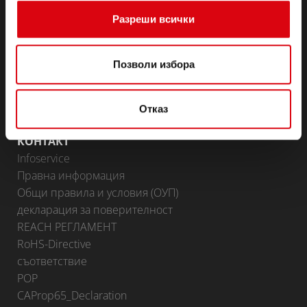
Области на приложение
Разреши всички
BATTERY KNOWLEDGE
Позволи избора
ПАРТНЬОРСКИ ПОРТАЛ
Доставчици на Banner
Стани партньор
Отказ
КОНТАКТ
Infoservice
Правна информация
Общи правила и условия (ОУП)
декларация за поверителност
REACH РЕГЛАМЕНТ
RoHS-Directive
съответствие
POP
CAProp65_Declaration