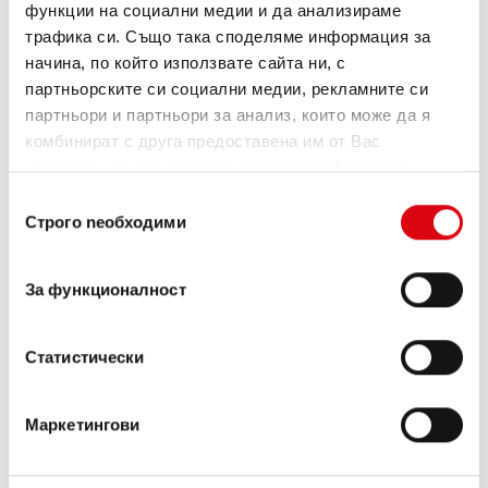
функции на социални медии и да анализираме
трафика си. Също така споделяме информация за
начина, по който използвате сайта ни, с
партньорските си социални медии, рекламните си
партньори и партньори за анализ, които може да я
комбинират с друга предоставена им от Вас
информация или с такава, която са събрали от
ползването от Ваша страна на услугите им.
Избор
Строго nеобходими
Buffalo Bull EFB
на
съгласие
EFB 690 17
За функционалност
Най-добрите и мощни акумулатори Banner.
С повишена мощност точно според
Статистически
изискванията на водещи европейски
производители на автомобили.
Качество на оригинал за дооборудване.
Маркетингови
Купете този акумулатор: