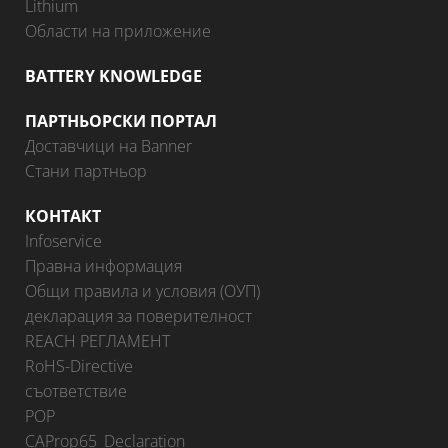
Lithium
Области на приложение
BATTERY KNOWLEDGE
ПАРТНЬОРСКИ ПОРТАЛ
Доставчици на Banner
Стани партньор
КОНТАКТ
Infoservice
Правна информация
Общи правила и условия (ОУП)
декларация за поверителност
REACH РЕГЛАМЕНТ
RoHS-Directive
съответствие
POP
CAProp65_Declaration