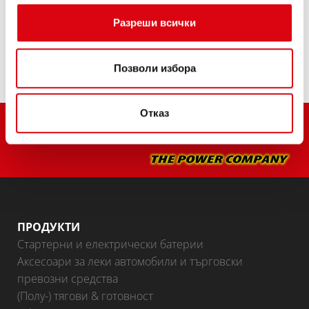
Разреши всички
ТЪРГОВЦИ И СЕРВИЗИ ЗА МОНТАЖ >
Позволи избора
Отказ
ПРОДУКТИ
Стартерни и електрически батерии
Аксесоари за леки автомобили и търговски
превозни средства
(Полу-) тягови & готовност