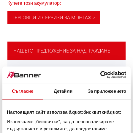
Купете този акумулатор:
ТЪРГОВЦИ И СЕРВИЗИ ЗА МОНТАЖ >
НАШЕТО ПРЕДЛОЖЕНИЕ ЗА НАДГРАЖДАНЕ
МОЩНАТА
АЛТЕРНАТИВА
Съгласие
Детайли
За приложението
Нашата препоръка за превозните средства
с висока потребност от електрическа
енергия или изисквания за студент старт.
Настоящият сайт използва &quot;бисквитки&quot;
Използваме „бисквитки“, за да персонализираме
ИНФОРМАЦИЯ ЗА ИЗДЕЛИЯТА >
съдържанието и рекламите, да предоставяме