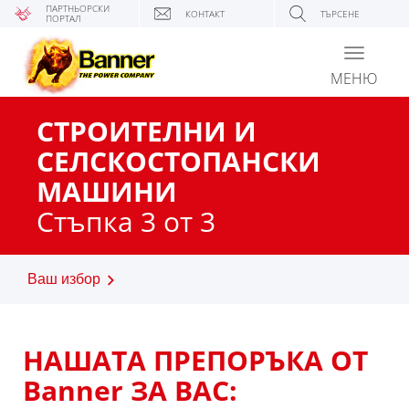
ПАРТНЬОРСКИ
КОНТАКТ
ТЪРСЕНЕ
ПОРТАЛ
Toggle
navigati
МЕНЮ
СТРОИТЕЛНИ И
СЕЛСКОСТОПАНСКИ
МАШИНИ
Стъпка 3 от 3
Ваш избор
НАШАТА ПРЕПОРЪКА ОТ
Banner ЗА ВАС: