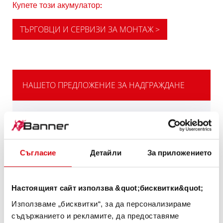
Купете този акумулатор:
ТЪРГОВЦИ И СЕРВИЗИ ЗА МОНТАЖ >
НАШЕТО ПРЕДЛОЖЕНИЕ ЗА НАДГРАЖДАНЕ
МОЩНАТА
АЛТЕРНАТИВА
Съгласие
Детайли
За приложението
Нашата препоръка за превозните средства
с висока потребност от електрическа
енергия или изисквания за студент старт.
Настоящият сайт използва &quot;бисквитки&quot;
Използваме „бисквитки“, за да персонализираме
ИНФОРМАЦИЯ ЗА ИЗДЕЛИЯТА >
съдържанието и рекламите, да предоставяме