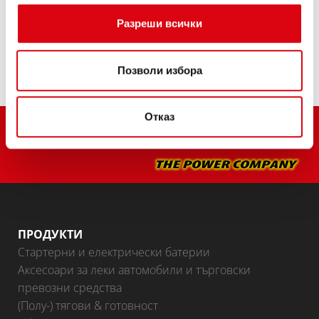
Разреши всички
ТЪРГОВЦИ И СЕРВИЗИ ЗА МОНТАЖ >
Позволи избора
Отказ
ПРОДУКТИ
Стартерни и електрически батерии
Аксесоари за леки автомобили и търговски
превозни средства
(Полу-) тягови & готовност