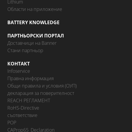
Lithium
Области на приложение
BATTERY KNOWLEDGE
ПАРТНЬОРСКИ ПОРТАЛ
Доставчици на Banner
Стани партньор
КОНТАКТ
Infoservice
Правна информация
Общи правила и условия (ОУП)
декларация за поверителност
REACH РЕГЛАМЕНТ
RoHS-Directive
съответствие
POP
CAProp65_Declaration