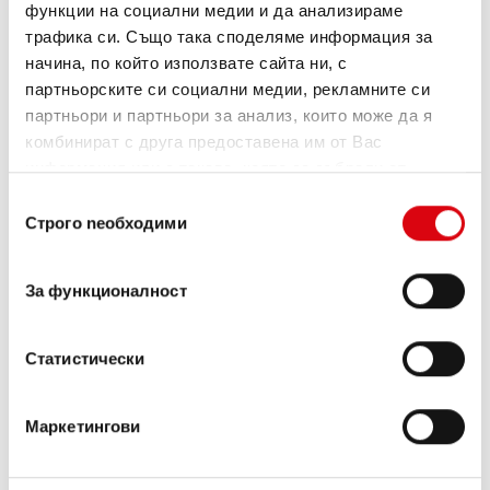
функции на социални медии и да анализираме
трафика си. Също така споделяме информация за
начина, по който използвате сайта ни, с
партньорските си социални медии, рекламните си
партньори и партньори за анализ, които може да я
комбинират с друга предоставена им от Вас
информация или с такава, която са събрали от
ползването от Ваша страна на услугите им.
Избор
Строго nеобходими
Buffalo Bull EFB
на
съгласие
EFB 690 17
За функционалност
Най-добрите и мощни акумулатори Banner.
С повишена мощност точно според
Статистически
изискванията на водещи европейски
производители на автомобили.
Качество на оригинал за дооборудване.
Маркетингови
Купете този акумулатор: