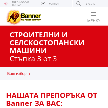
ПАРТНЬОРСКИ
КОНТАКТ
ТЪРСЕНЕ
ПОРТАЛ
Toggle
navigati
МЕНЮ
СТРОИТЕЛНИ И
СЕЛСКОСТОПАНСКИ
МАШИНИ
Стъпка 3 от 3
Ваш избор
НАШАТА ПРЕПОРЪКА ОТ
Banner ЗА ВАС: