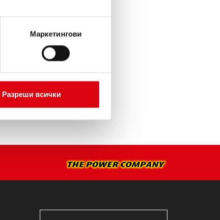
ИЯТА >
Маркетингови
А МОНТАЖ >
Разреши всички