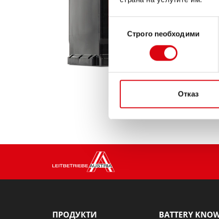
Избор
Строго nеобходими
на
съгласие
Отказ
ПРОДУКТИ
BATTERY KNO