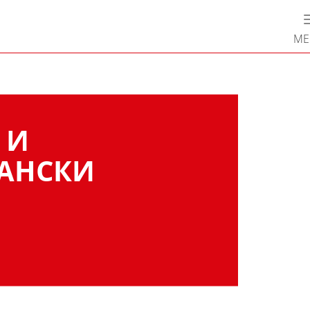
М
 И
АНСКИ