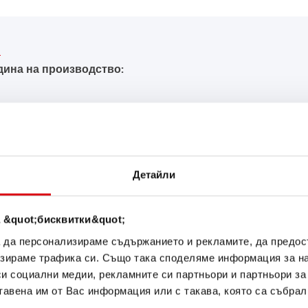
дина на производство:
ЪКА ОТ Banner ЗА В
Детайли
Starting Bull SLI
 &quot;бисквитки&quot;
572 33
а да персонализираме съдържанието и рекламите, да предо
зираме трафика си. Също така споделяме информация за на
си социални медии, рекламните си партньори и партньори за
Визитната картичка на каче
оригинал за дооборудване (
тавена им от Вас информация или с такава, която са събрал