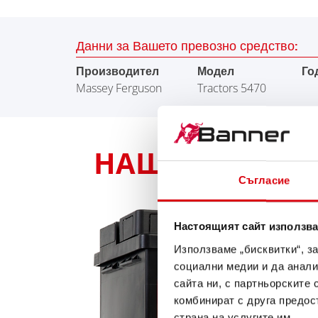
Данни за Вашето превозно средство:
Производител
Модел
Го
Massey Ferguson
Tractors 5470
НАШАТА ПРЕПОР
Съгласие
Настоящият сайт използва
Използваме „бисквитки“, з
социални медии и да анали
сайта ни, с партньорските 
комбинират с друга предос
страна на услугите им.