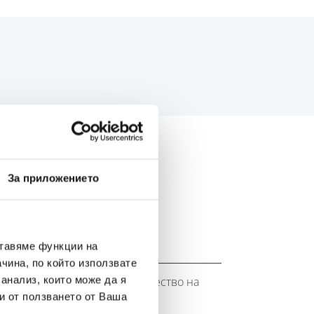
АС:
За приложението
ставяме функции на
чина, по който използвате
 анализ, които може да я
ството на марката Banner. Качество на
OE).
и от ползването от Ваша