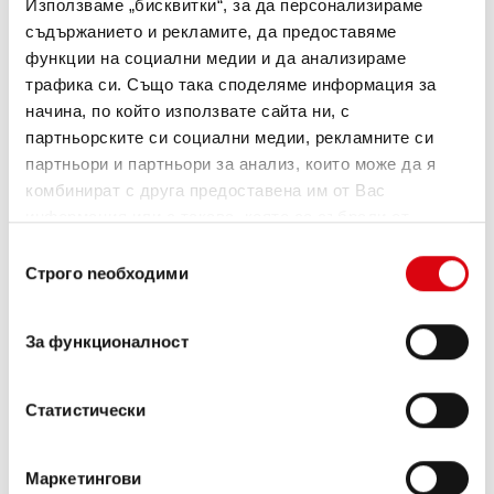
Използваме „бисквитки“, за да персонализираме
съдържанието и рекламите, да предоставяме
ИНФОРМАЦИЯ ЗА ИЗДЕЛИЯТА >
функции на социални медии и да анализираме
трафика си. Също така споделяме информация за
начина, по който използвате сайта ни, с
партньорските си социални медии, рекламните си
партньори и партньори за анализ, които може да я
комбинират с друга предоставена им от Вас
информация или с такава, която са събрали от
ползването от Ваша страна на услугите им.
Избор
Строго nеобходими
на
съгласие
Running Bull AGM
За функционалност
AGM 580 01
Статистически
Най-добрите и мощни акумулатори Banner.
С повишена мощност точно според
изискванията на водещи европейски
Маркетингови