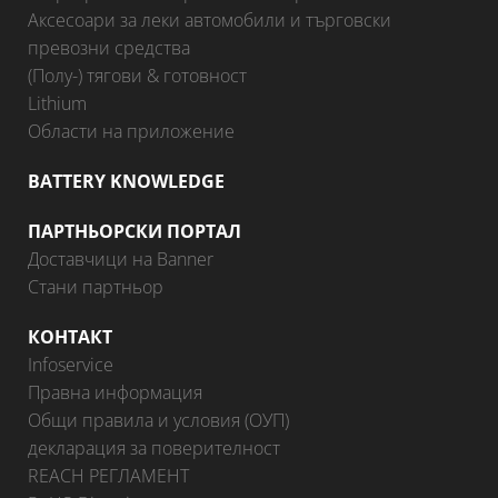
Аксесоари за леки автомобили и търговски
превозни средства
(Полу-) тягови & готовност
Lithium
Области на приложение
BATTERY KNOWLEDGE
ПАРТНЬОРСКИ ПОРТАЛ
Доставчици на Banner
Стани партньор
КОНТАКТ
Infoservice
Правна информация
Общи правила и условия (ОУП)
декларация за поверителност
REACH РЕГЛАМЕНТ