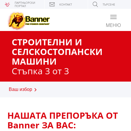
ПАРТНЬОРСКИ
КОНТАКТ
ТЪРСЕНЕ
ПОРТАЛ
Toggle
navigati
МЕНЮ
СТРОИТЕЛНИ И
СЕЛСКОСТОПАНСКИ
МАШИНИ
Стъпка 3 от 3
Ваш избор
НАШАТА ПРЕПОРЪКА ОТ
Banner ЗА ВАС: