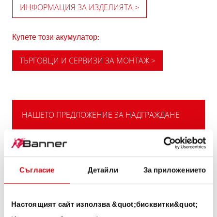
ИНФОРМАЦИЯ ЗА ИЗДЕЛИЯТА >
Купете този акумулатор:
ТЪРГОВЦИ И СЕРВИЗИ ЗА МОНТАЖ >
НАШЕТО ПРЕДЛОЖЕНИЕ ЗА НАДГРАЖДАНЕ
МОЩНАТА
АЛТЕРНАТИВА
Съгласие
Детайли
За приложението
Нашата препоръка за превозните средства
с висока потребност от електрическа
Настоящият сайт използва &quot;бисквитки&quot;
енергия или изисквания за студент старт.